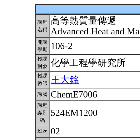
高等熱質量傳遞
課程
Advanced Heat and Ma
名稱
開課
106-2
學期
授課
化學工程學研究所
對象
授課
王大銘
教師
ChemE7006
課號
課程
524EM1200
識別
碼
02
班次