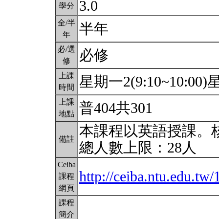
3.0
學分
全/半
半年
年
必/選
必修
修
上課
星期一2(9:10~10:00)星
時間
上課
普404共301
地點
本課程以英語授課。
備註
總人數上限：28人
Ceiba
http://ceiba.ntu.edu.
課程
網頁
課程
簡介