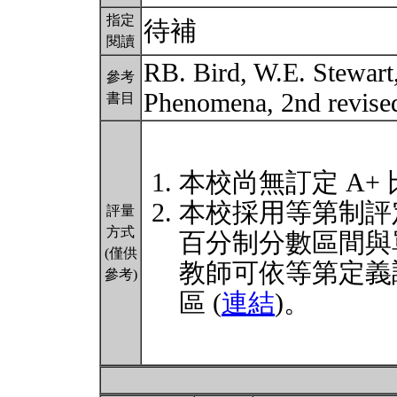
指定
待補
閱讀
RB. Bird, W.E. Stewart,
參考
Phenomena, 2nd revise
書目
本校尚無訂定 A+
本校採用等第制評
評量
方式
百分制分數區間與
(僅供
教師可依等第定義
參考)
區 (
連結
)。