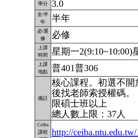
3.0
學分
全/半
半年
年
必/選
必修
修
上課
星期一2(9:10~10:00)星
時間
上課
普401普306
地點
核心課程。初選不開
後找老師索授權碼。
備註
限碩士班以上
總人數上限：37人
Ceiba
http://ceiba.ntu.edu.
課程