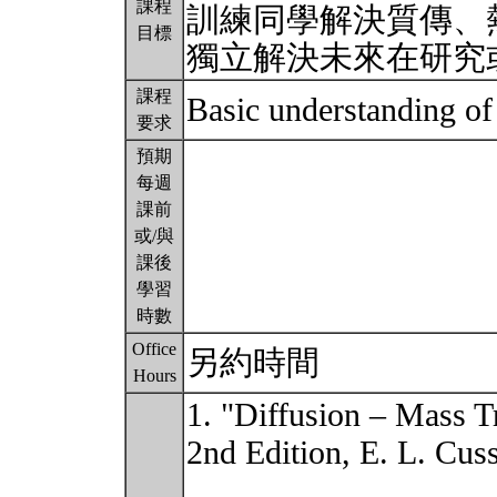
課程
訓練同學解決質傳、
目標
獨立解決未來在研究
課程
Basic understanding o
要求
預期
每週
課前
或/與
課後
學習
時數
Office
另約時間
Hours
1. "Diffusion – Mass T
2nd Edition, E. L. Cus