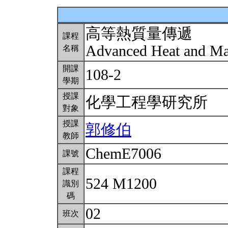
高等熱質量傳遞
課程
Advanced Heat and Ma
名稱
開課
108-2
學期
授課
化學工程學研究所
對象
授課
郭修伯
教師
ChemE7006
課號
課程
524 M1200
識別
碼
02
班次