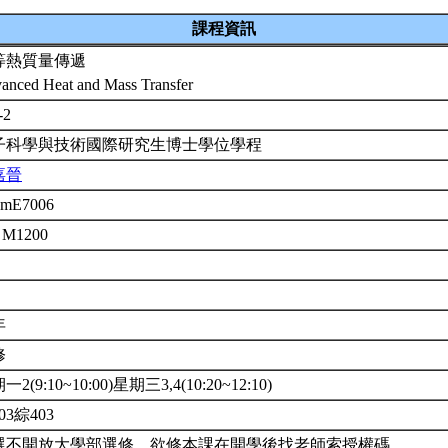
課程資訊
等熱質量傳遞
anced Heat and Mass Transfer
-2
子科學與技術國際研究生博士學位學程
嘉晉
emE7006
 M1200
年
修
2(9:10~10:00)星期三3,4(10:20~12:10)
03綜403
選不開放大學部選修，欲修本課在開學後找老師索授權碼。