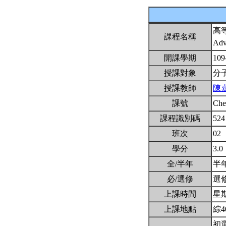
高
課程名稱
Adv
開課學期
109
授課對象
分
授課教師
陳
課號
Ch
課程識別碼
524
班次
02
學分
3.0
全/半年
半
必/選修
選
上課時間
星期一
上課地點
綜4
初