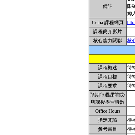
備註
限
總
Ceiba 課程網頁
htt
課程簡介影片
核心能力關聯
核
課程概述
待
課程目標
待
課程要求
待
預期每週課前或/
與課後學習時數
Office Hours
指定閱讀
待
參考書目
待