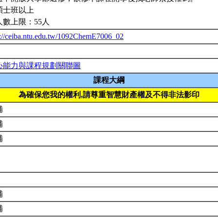
碩士班以上
人數上限：55人
p://ceiba.ntu.edu.tw/1092ChemE7006_02
心能力與課程規劃關聯圖
課程大綱
為確保您我的權利,請尊重智慧財產權及不得非法影印
補
補
補
補
補