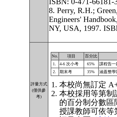
ISBN: 0-471-66181-
8. Perry, R.H.; Green
Engineers' Handbook,
NY, USA, 1997. IS
No.
項目
百分比
1.
4-6 次小考
65%
課程告一
2.
期末考
35%
涵蓋整學
本校尚無訂定 A
評量方式
(僅供參
本校採用等第制
考)
的百分制分數區
授課教師可依等