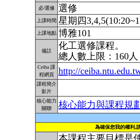
選修
必/選修
星期四3,4,5(10:20~1
上課時間
博雅101
上課地點
化工選修課程。
備註
總人數上限：160
Ceiba 課
http://ceiba.ntu.ed
程網頁
課程簡介
影片
核心能力
核心能力與課程規
關聯
為確保您我的權利,
本課程主要目標是