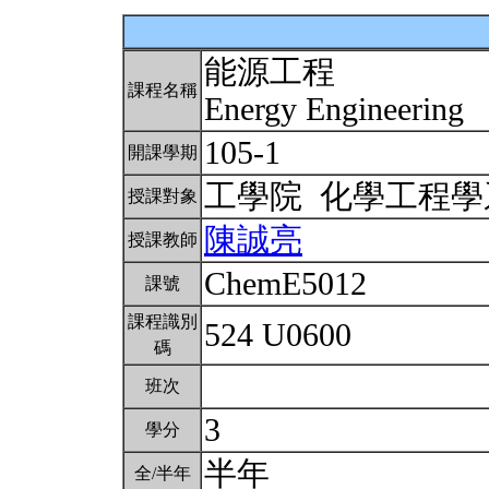
能源工程
課程名稱
Energy Engineering
105-1
開課學期
工學院 化學工程
授課對象
陳誠亮
授課教師
ChemE5012
課號
課程識別
524 U0600
碼
班次
3
學分
半年
全/半年