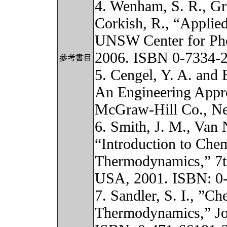
4. Wenham, S. R., Gr
Corkish, R., “Applied
UNSW Center for Phot
2006. ISBN 0-7334-
參考書目
5. Cengel, Y. A. and
An Engineering Appro
McGraw-Hill Co., N
6. Smith, J. M., Van
“Introduction to Che
Thermodynamics,” 7th
USA, 2001. ISBN: 0
7. Sandler, S. I., ”C
Thermodynamics,” Jo