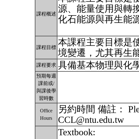
源、能量使用與轉
課程概述
化石能源與再生能
本課程主要目標是
課程目標
境變遷，尤其再生
具備基本物理與化
課程要求
預期每週
課前或/
與課後學
習時數
另約時間 備註： Please 
Office
CCL@ntu.edu.tw
Hours
Textbook: