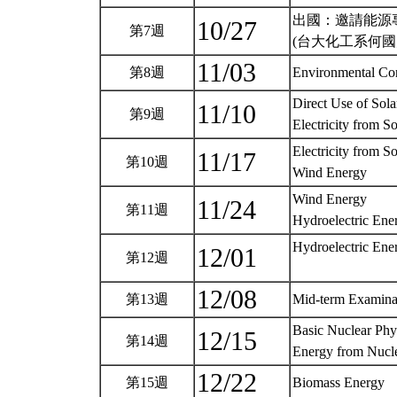
出國：邀請能源
10/27
第7週
(台大化工系何國
11/03
第8週
Environmental Con
Direct Use of Sol
11/10
第9週
Electricity from S
Electricity from S
11/17
第10週
Wind Energy
Wind Energy
11/24
第11週
Hydroelectric En
Hydroelectric Ene
12/01
第12週
12/08
第13週
Mid-term Examina
Basic Nuclear Phy
12/15
第14週
Energy from Nucle
12/22
第15週
Biomass Energy