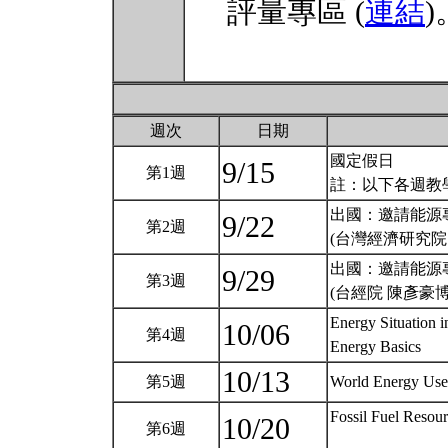
評量專區 (
連結
)
週次
日期
國定假日
9/15
第1週
註：以下各週教
出國：邀請能源
9/22
第2週
(台灣經濟研究院
出國：邀請能源
9/29
第3週
(台經院 陳彥豪
Energy Situation 
10/06
第4週
Energy Basics
10/13
第5週
World Energy Use 
Fossil Fuel Resou
10/20
第6週