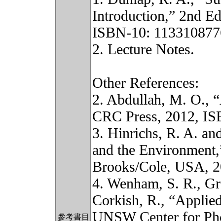
Introduction,” 2nd E
ISBN-10: 113310877
2. Lecture Notes.
Other References:
2. Abdullah, M. O., 
CRC Press, 2012, IS
3. Hinrichs, R. A. an
and the Environment,
Brooks/Cole, USA, 2
4. Wenham, S. R., Gr
Corkish, R., “Applied
UNSW Center for Phot
參考書目