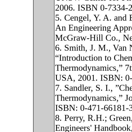
2006. ISBN 0-7334-
5. Cengel, Y. A. and
An Engineering Appro
McGraw-Hill Co., N
6. Smith, J. M., Van
“Introduction to Che
Thermodynamics,” 7th
USA, 2001. ISBN: 0
7. Sandler, S. I., ”C
Thermodynamics,” Jo
ISBN: 0-471-66181-
8. Perry, R.H.; Green
Engineers' Handbook,