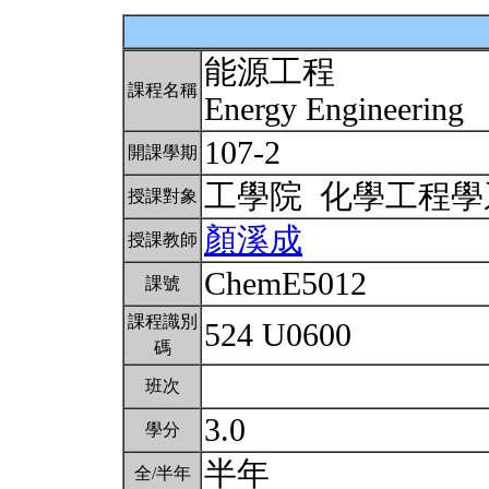
能源工程
課程名稱
Energy Engineering
107-2
開課學期
工學院 化學工程
授課對象
顏溪成
授課教師
ChemE5012
課號
課程識別
524 U0600
碼
班次
3.0
學分
半年
全/半年