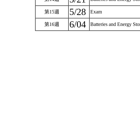
5/28
第15週
Exam
6/04
第16週
Batteries and Energy St