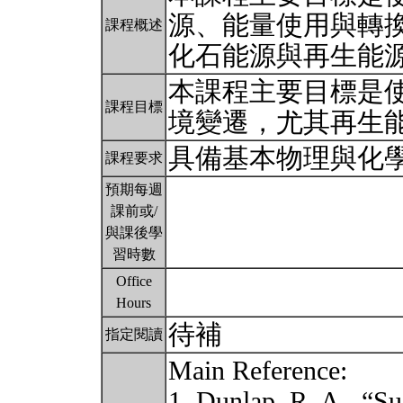
源、能量使用與轉
課程概述
化石能源與再生能
本課程主要目標是
課程目標
境變遷，尤其再生
具備基本物理與化
課程要求
預期每週
課前或/
與課後學
習時數
Office
Hours
待補
指定閱讀
Main Reference:
1. Dunlap, R. A., “Su