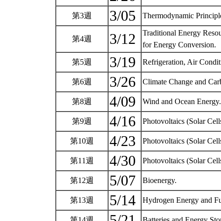
3/05
第3週
Thermodynamic Principl
Traditional Energy Resou
3/12
第4週
for Energy Conversion.
3/19
第5週
Refrigeration, Air Cond
3/26
第6週
Climate Change and Car
4/09
第8週
Wind and Ocean Energ
4/16
第9週
Photovoltaics (Solar Cell
4/23
第10週
Photovoltaics (Solar Cell
4/30
第11週
Photovoltaics (Solar Cell
5/07
第12週
Bioenergy.
5/14
第13週
Hydrogen Energy and Fu
5/21
第14週
Batteries and Energy St