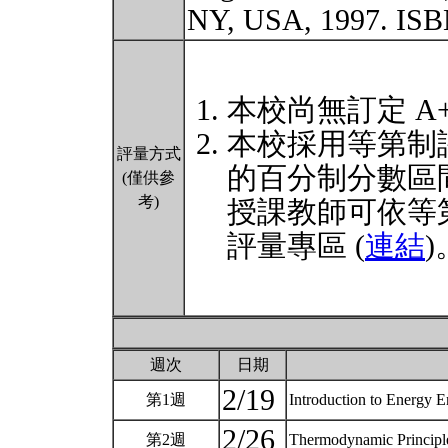
NY, USA, 1997. IS
本校尚無訂定 A
本校採用等第制
評量方式
的百分制分數區
(僅供參
考)
授課教師可依等
評量專區 (
連結
)
週次
日期
2/19
第1週
Introduction to Energy 
2/26
第2週
Thermodynamic Principl