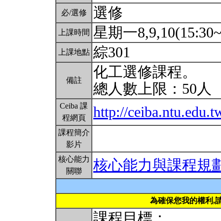
選修
必/選修
星期一8,9,10(15:30~
上課時間
綜301
上課地點
化工選修課程。
備註
總人數上限：50人
Ceiba 課
http://ceiba.ntu.ed
程網頁
課程簡介
影片
核心能力
核心能力與課程規
關聯
為確保您我的權利,
課程目標：