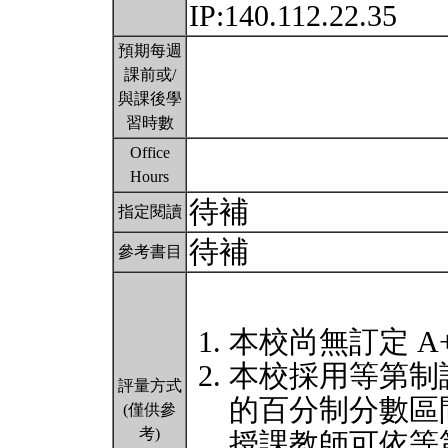
IP:140.112.22.35
預期每週
課前或/
與課後學
習時數
Office
Hours
待補
指定閱讀
待補
參考書目
本校尚無訂定 A
本校採用等第制
評量方式
的百分制分數區
(僅供參
考)
授課教師可依等