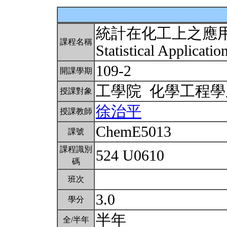
統計在化工上之應
課程名稱
Statistical Applicati
109-2
開課學期
工學院 化學工程
授課對象
徐治平
授課教師
ChemE5013
課號
課程識別
524 U0610
碼
班次
3.0
學分
半年
全/半年