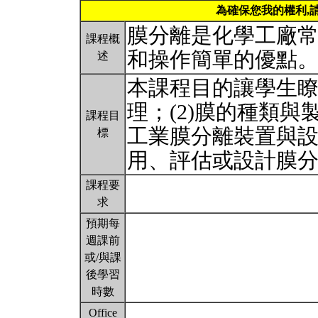
為確保您我的權利,
膜分離是化學工廠
課程概
和操作簡單的優點
述
本課程目的讓學生瞭
理；(2)膜的種類與製
課程目
工業膜分離裝置與
標
用、評估或設計膜
課程要
求
預期每
週課前
或/與課
後學習
時數
Office