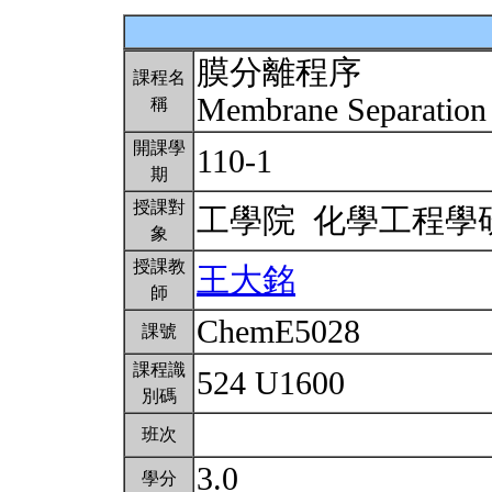
膜分離程序
課程名
Membrane Separation
稱
開課學
110-1
期
授課對
工學院 化學工程
象
授課教
王大銘
師
ChemE5028
課號
課程識
524 U1600
別碼
班次
3.0
學分