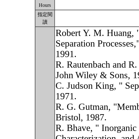
Hours
指定閱
讀
Robert Y. M. Huang, 
Separation Processes,"
1991.
R. Rautenbach and R.
John Wiley & Sons, 1
C. Judson King, " Sep
1971.
R. G. Gutman, "Membr
Bristol, 1987.
R. Bhave, " Inorganic
Characterization, and