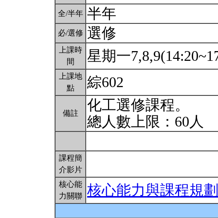
半年
全/半年
選修
必/選修
上課時
星期一7,8,9(14:20~17
間
上課地
綜602
點
化工選修課程。
備註
總人數上限：60人
課程簡
介影片
核心能
核心能力與課程規
力關聯