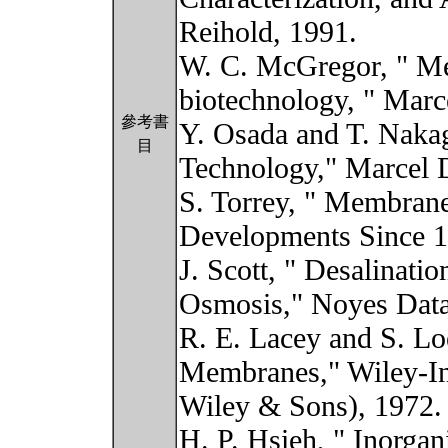
Reihold, 1991.
W. C. McGregor, " Me
biotechnology, " Marc
參考書
Y. Osada and T. Nak
目
Technology," Marcel D
S. Torrey, " Membrane
Developments Since 1
J. Scott, " Desalinati
Osmosis," Noyes Data
R. E. Lacey and S. Loe
Membranes," Wiley-Int
Wiley & Sons), 1972.
H. P. Hsieh, " Inorga