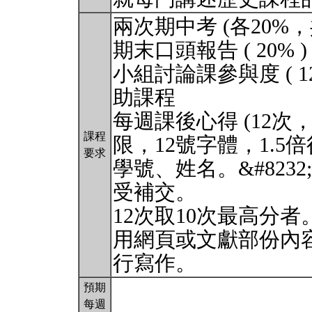
兩次期中考 (各20%，
期末口頭報告 ( 20
小組討論課參與度 ( 
助課程
每週課後心得 (12次，
課程
限，12號字體，1.
要求
學號、姓名。&#8232;
受補交。
12次取10次最高分者
用網頁或文獻部份內
行寫作。
預期
每週