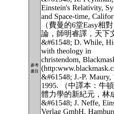
Einstein's Relativity, 
and Space-time, Califor
（費曼的6堂Easy相對
論，師明睿譯，天下
&#61548; D. While, His
with theology in
christendom, Blackmas
參考
(http:www.blackmask.c
書目
&#61548; J.-P. Maury, 
1995. （中譯本：牛
體力學的新紀元，林
&#61548; J. Neffe, Ein
Verlag GmbH, Hambur