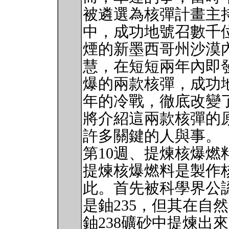
被遴選為核彈計畫主
中，成功地號召數千
煙的新墨西哥州沙漠
慧，在短短兩年內即
爆的兩款核彈，成功
年的冷戰，徹底改變
將介紹這兩款核彈的
許多關鍵的人與事。
第10週、提煉核爆燃
提煉核爆燃料是製作
此。首先被科學界公
是鈾235，但其在自
鈾238礦砂中提煉出