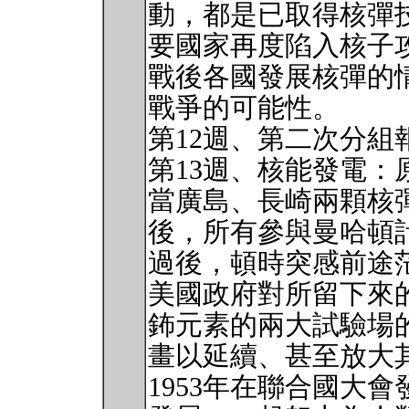
動，都是已取得核彈
要國家再度陷入核子
戰後各國發展核彈的
戰爭的可能性。
第12週、第二次分組
第13週、核能發電：
當廣島、長崎兩顆核
後，所有參與曼哈頓
過後，頓時突感前途
美國政府對所留下來
鈽元素的兩大試驗場
畫以延續、甚至放大
1953年在聯合國大