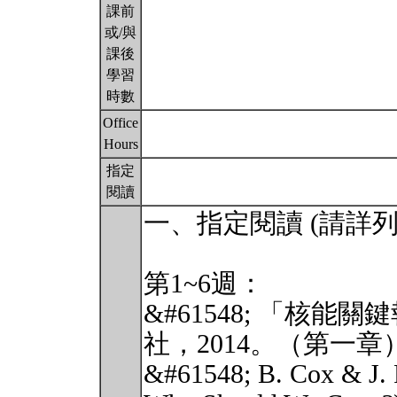
課前
或/與
課後
學習
時數
Office
Hours
指定
閱讀
一、指定閱讀 (請詳
第1~6週：
&#61548; 「核
社，2014。（第一章
&#61548; B. Cox & J