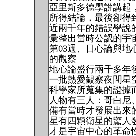
亞里斯多德學說講起
所得結論，最後卻得
近兩千年的錯誤學說
彙整出當時公認的宇
第03週、日心論與
的觀察
地心論盛行兩千多年
一批熱愛觀察夜間星
科學家所蒐集的證據
人物有三人：哥白尼
備有當時才發展出來
星有四顆衛星的驚人
才是宇宙中心的革命