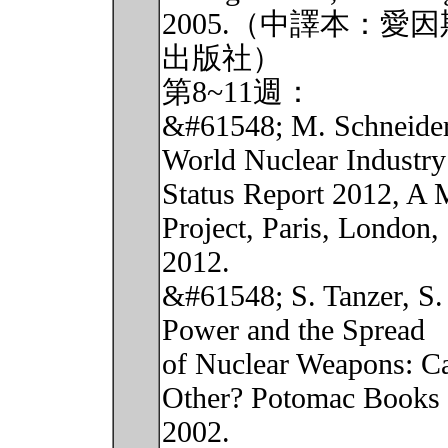
2005.（中譯本：
出版社）
第8~11週：
&#61548; M. Schneider
World Nuclear Industry
Status Report 2012, A 
Project, Paris, London,
2012.
&#61548; S. Tanzer, S.
Power and the Spread
of Nuclear Weapons: C
Other? Potomac Books 
2002.