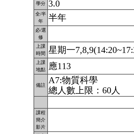
3.0
學分
全/半
半年
年
必/選
修
上課
星期一7,8,9(14:20~17:
時間
上課
應113
地點
A7:物質科學
備註
總人數上限：60人
課程
簡介
影片