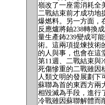
嶺改了一座需消耗全美
二戰結束前才成功地
爆燃料。另一方面，在
反應爐將鈾238轉換
量生產鈽239變成可
術。這兩項提煉技術
的人與事，也會在這
第11週、二戰結束
死傷慘重的二戰雖因
人類文明的發展劃下
蘇聯為首的東西方兩
相毀滅為手段，進行
冷戰雖因蘇聯解體而