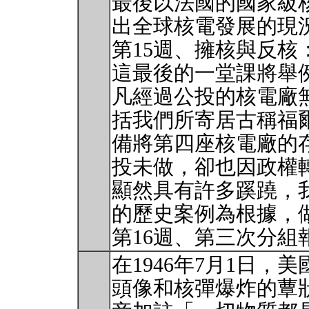
最後以法國的國家級
出全球核電發展的現
第15週、擁核與反核
這最後的一堂課將舉
凡經過公投的核電廠
括我們所寄居古稱福
備將第四座核電廠的
投未做，卻也因政權
顯然具有許多蹊蹺，
的歷史案例為根據，
第16週、第三次分組
在1946年7月1日
頭像和核彈爆炸的蕈狀