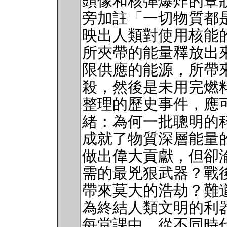
頭像和核彈爆炸的蕈狀
旁加註「一切物質都
映出人類對使用核能
所夾帶的能量釋放出
限供應的能源，所帶
殺，然後是未用完燃
整理的歷史事件，應
緒：為何一批聰明的
成就了物質深層能量
做出偉大貢獻，但卻
需的最兇狠武器？戰
帶來莫大的浩劫？難
為終結人類文明的利
每堂課中，從不同時