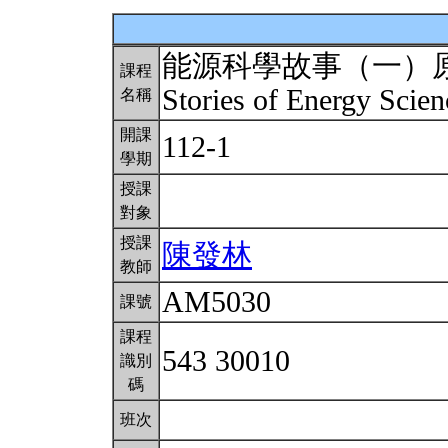
能源科學故事（一）
課程
Stories of Energy Scie
名稱
開課
112-1
學期
授課
對象
授課
陳發林
教師
AM5030
課號
課程
543 30010
識別
碼
班次