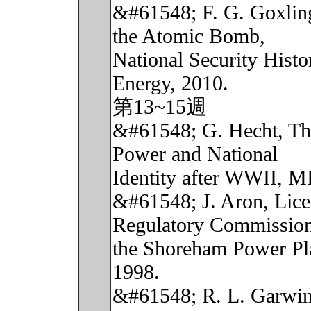
&#61548; F. G. Goxlin
the Atomic Bomb,
National Security Hist
Energy, 2010.
第13~15週
&#61548; G. Hecht, The
Power and National
Identity after WWII, M
&#61548; J. Aron, Lice
Regulatory Commissio
the Shoreham Power Plan
1998.
&#61548; R. L. Garwin