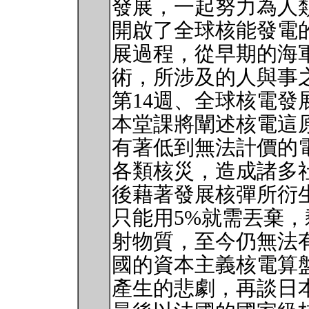
發展，一起努力為人
開啟了全球核能發電
展過程，從早期的海
術，所涉及的人與事
第14週、全球核電發
本堂課將闡述核電這
有著低到無法計價的
各類核災，造成諸多
後藉著發展核彈所衍
只能用5%就需丟棄，
射物質，至今仍無法
國的資本主義核電算
產生的悲劇，再談日