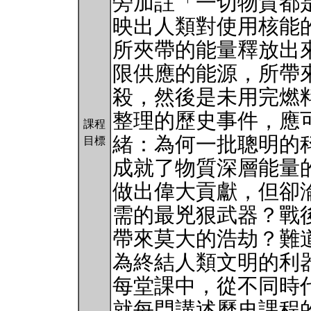
旁加註「一切物質都
映出人類對使用核能
所夾帶的能量釋放出
限供應的能源，所帶
殺，然後是未用完燃
整理的歷史事件，應
課程
緒：為何一批聰明的
目標
成就了物質深層能量
做出偉大貢獻，但卻
需的最兇狠武器？戰
帶來莫大的浩劫？難
為終結人類文明的利
每堂課中，從不同時
就每門講述歷史課程