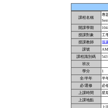
專
課程名稱
Sem
開課學期
104
授課對象
工
授課教師
張
課號
AM
課程識別碼
543
班次
學分
1
全/半年
半
必/選修
必
上課時間
星期一
上課地點
上