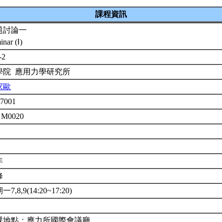
課程資訊
題討論一
inar (Ⅰ)
-2
學院 應用力學研究所
家歐
7001
 M0020
年
修
7,8,9(14:20~17:20)
課地點：應力所國際會議廳。