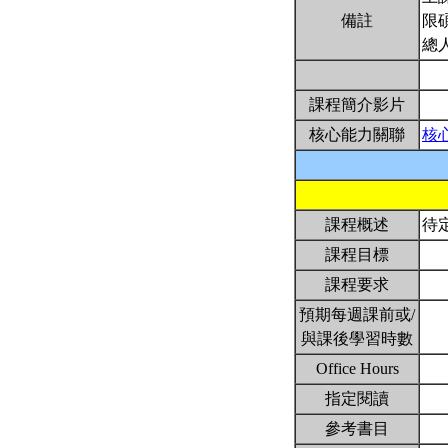
備註
限
總
課程簡介影片
核心能力關聯
核
課程概述
待
課程目標
課程要求
預期每週課前或/
與課後學習時數
Office Hours
指定閱讀
參考書目