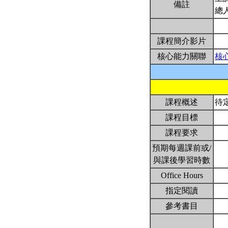
備註
總
課程簡介影片
核心能力關聯
核
課程概述
待
課程目標
課程要求
預期每週課前或/
與課後學習時數
Office Hours
指定閱讀
參考書目