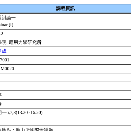
課程資訊
題討論一
inar (Ⅰ)
-2
學院 應用力學研究所
建成
7001
 M0020
年
修
6,7,8(13:20~16:20)
課地點：應力所國際會議廳