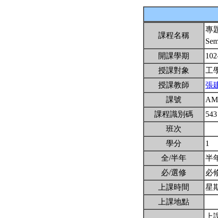
專
課程名稱
Sem
開課學期
102
授課對象
工
授課教師
張
課號
AM
課程識別碼
543
班次
學分
1
全/半年
半
必/選修
必
上課時間
星期一
上課地點
上