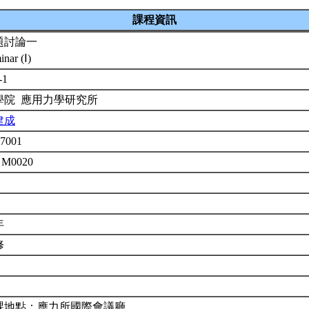
課程資訊
題討論一
inar (Ⅰ)
-1
學院 應用力學研究所
建成
7001
 M0020
年
修
課地點：應力所國際會議廳。