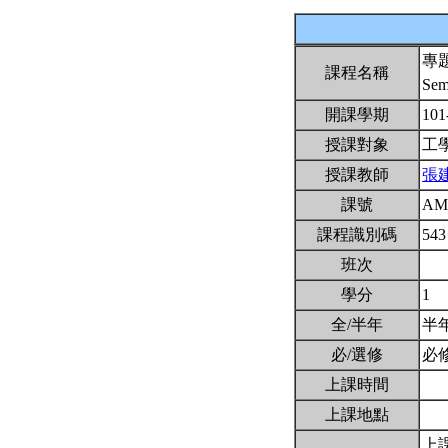
專
課程名稱
Sem
開課學期
101
授課對象
工
授課教師
張
課號
AM
課程識別碼
543
班次
學分
1
全/半年
半
必/選修
必
上課時間
上課地點
上