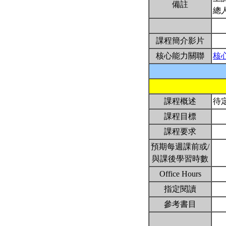
備註
總
課程簡介影片
核心能力關聯
核
課程概述
待
課程目標
課程要求
預期每週課前或/
與課後學習時數
Office Hours
指定閱讀
參考書目