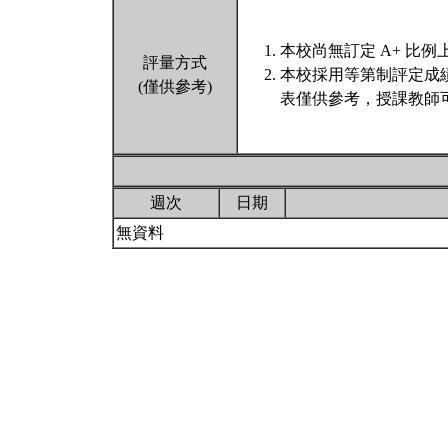
本校尚無訂定 A+ 比例
評量方式
本校採用等第制評定成
(僅供參考)
表僅供參考，授課教師
週次
日期
無資料