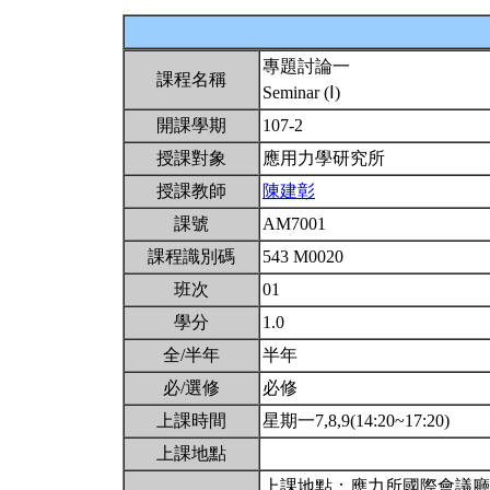
專題討論一
課程名稱
Seminar (Ⅰ)
開課學期
107-2
授課對象
應用力學研究所
授課教師
陳建彰
課號
AM7001
課程識別碼
543 M0020
班次
01
學分
1.0
全/半年
半年
必/選修
必修
上課時間
星期一7,8,9(14:20~17:20)
上課地點
上課地點：應力所國際會議廳