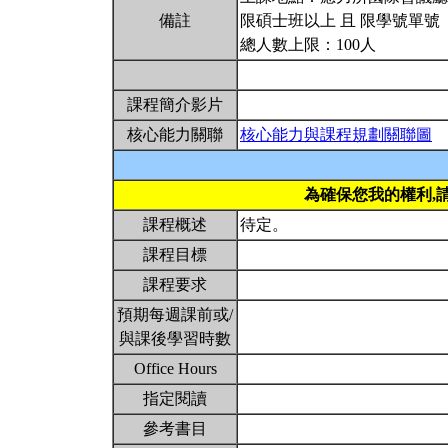
備註
限碩士班以上 且 限學號單號
總人數上限：100人
課程簡介影片
核心能力關聯
核心能力與課程規劃關聯圖
為確保您我的權利,
課程概述
待定。
課程目標
課程要求
預期每週課前或/
與課後學習時數
Office Hours
指定閱讀
參考書目