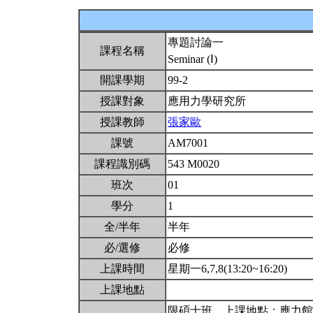
專題討論一
課程名稱
Seminar (Ⅰ)
開課學期
99-2
授課對象
應用力學研究所
授課教師
張家歐
課號
AM7001
課程識別碼
543 M0020
班次
01
學分
1
全/半年
半年
必/選修
必修
上課時間
星期一6,7,8(13:20~16:20)
上課地點
限碩士班。上課地點：應力館