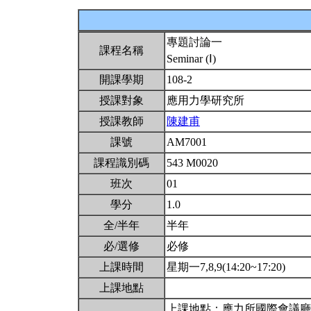
專題討論一
課程名稱
Seminar (Ⅰ)
開課學期
108-2
授課對象
應用力學研究所
授課教師
陳建甫
課號
AM7001
課程識別碼
543 M0020
班次
01
學分
1.0
全/半年
半年
必/選修
必修
上課時間
星期一7,8,9(14:20~17:20)
上課地點
上課地點：應力所國際會議廳