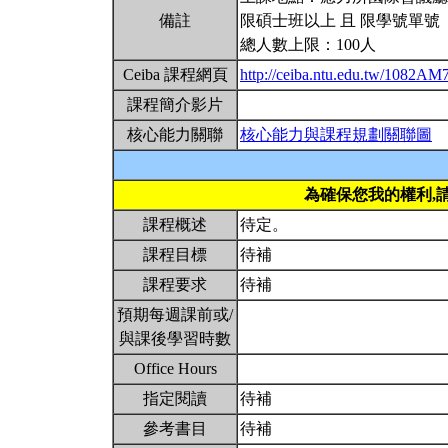
備註
限碩士班以上 且 限學號單號
總人數上限：100人
Ceiba 課程網頁
http://ceiba.ntu.edu.tw/1082A
課程簡介影片
核心能力關聯
核心能力與課程規劃關聯圖
為確保您我的權利,
課程概述
待定。
課程目標
待補
課程要求
待補
預期每週課前或/
與課後學習時數
Office Hours
指定閱讀
待補
參考書目
待補