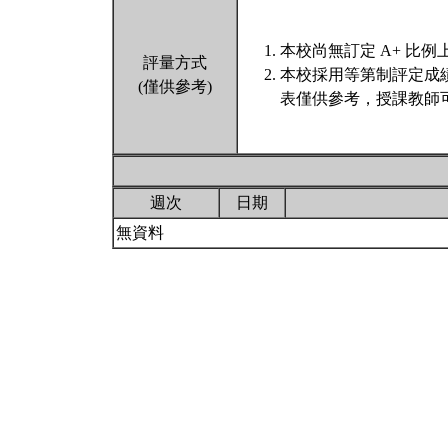
本校尚無訂定 A+ 比例
評量方式
本校採用等第制評定成
(僅供參考)
表僅供參考，授課教師
週次
日期
無資料