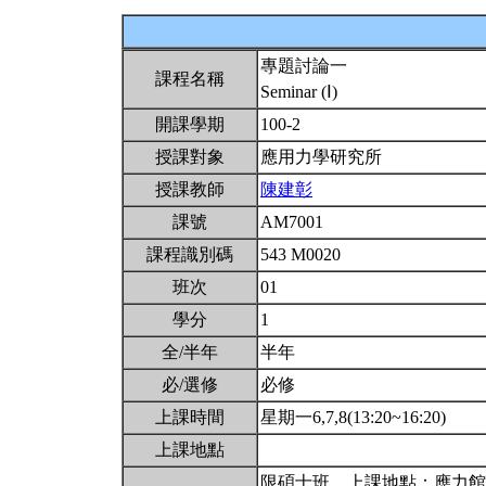
專題討論一
課程名稱
Seminar (Ⅰ)
開課學期
100-2
授課對象
應用力學研究所
授課教師
陳建彰
課號
AM7001
課程識別碼
543 M0020
班次
01
學分
1
全/半年
半年
必/選修
必修
上課時間
星期一6,7,8(13:20~16:20)
上課地點
限碩士班。上課地點：應力館