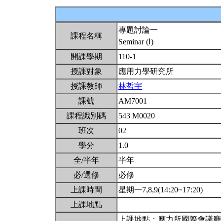
專題討論一
課程名稱
Seminar (Ⅰ)
開課學期
110-1
授課對象
應用力學研究所
授課教師
林哲宇
課號
AM7001
課程識別碼
543 M0020
班次
02
學分
1.0
全/半年
半年
必/選修
必修
上課時間
星期一7,8,9(14:20~17:20)
上課地點
上課地點：應力所國際會議廳