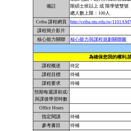
備註
限碩士班以上 或 限學號雙號
總人數上限：100人
Ceiba 課程網頁
http://ceiba.ntu.edu.tw/1101A
課程簡介影片
核心能力關聯
核心能力與課程規劃關聯圖
為確保您我的權利,
課程概述
待定
課程目標
待補
課程要求
待補
預期每週課前或/
與課後學習時數
Office Hours
指定閱讀
待補
參考書目
待補