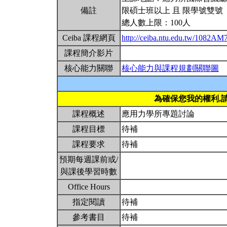
備註
限碩士班以上 且 限學號雙號
總人數上限：100人
Ceiba 課程網頁
http://ceiba.ntu.edu.tw/1082A
課程簡介影片
核心能力關聯
核心能力與課程規劃關聯圖
為確保您我的權利,
課程概述
應用力學所專題討論
課程目標
待補
課程要求
待補
預期每週課前或/
與課後學習時數
Office Hours
指定閱讀
待補
參考書目
待補