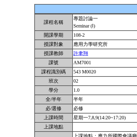
專題討論一
課程名稱
Seminar (Ⅰ)
開課學期
108-2
授課對象
應用力學研究所
授課教師
許聿翔
課號
AM7001
課程識別碼
543 M0020
班次
02
學分
1.0
全/半年
半年
必/選修
必修
上課時間
星期一7,8,9(14:20~17:20)
上課地點
上課地點：應力所國際會議廳