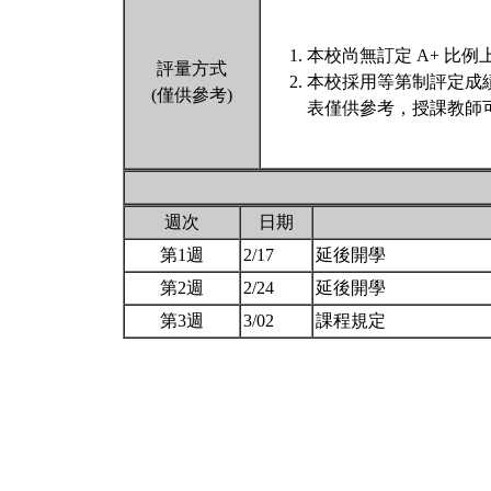
本校尚無訂定 A+ 比例
評量方式
本校採用等第制評定成
(僅供參考)
表僅供參考，授課教師
週次
日期
第1週
2/17
延後開學
第2週
2/24
延後開學
第3週
3/02
課程規定