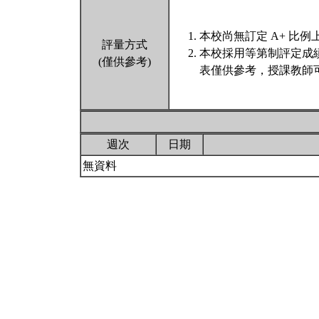
本校尚無訂定 A+ 比例
評量方式
本校採用等第制評定成
(僅供參考)
表僅供參考，授課教師
週次
日期
無資料