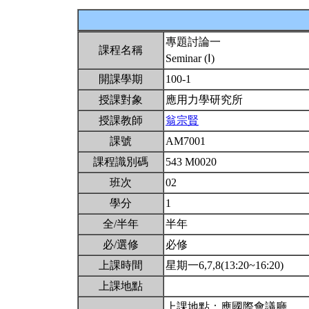
專題討論一
課程名稱
Seminar (Ⅰ)
開課學期
100-1
授課對象
應用力學研究所
授課教師
翁宗賢
課號
AM7001
課程識別碼
543 M0020
班次
02
學分
1
全/半年
半年
必/選修
必修
上課時間
星期一6,7,8(13:20~16:20)
上課地點
上課地點：應國際會議廳。