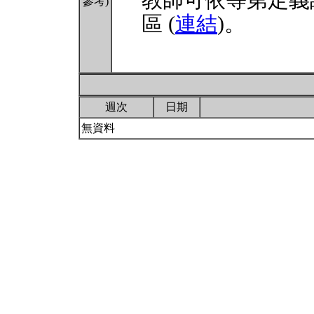
教師可依等第定義
參考)
區 (
連結
)。
週次
日期
無資料