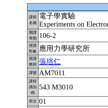
電子學實驗
課程
Experiments on Electro
名稱
開課
106-2
學期
授課
應用力學研究所
對象
授課
張培仁
教師
AM7011
課號
課程
543 M3010
識別
碼
01
班次