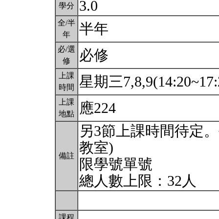
3.0
學分
全/半
半年
年
必/選
必修
修
上課
星期三7,8,9(14:20~17:
時間
上課
應224
地點
另3節上課時間待定。每週一
教室)
備註
限學號單號
總人數上限：32人
課程