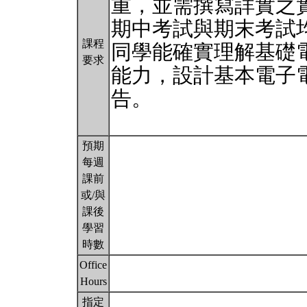
重，並需撰寫詳實之
期中考試與期末考試
課程
同學能確實理解基礎
要求
能力，設計基本電子
告。
預期
每週
課前
或/與
課後
學習
時數
Office
Hours
指定