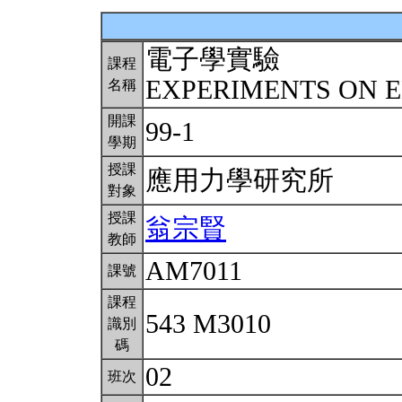
電子學實驗
課程
EXPERIMENTS ON 
名稱
開課
99-1
學期
授課
應用力學研究所
對象
授課
翁宗賢
教師
AM7011
課號
課程
543 M3010
識別
碼
02
班次