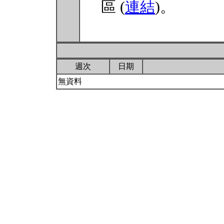
區 (
連結
)。
週次
日期
無資料