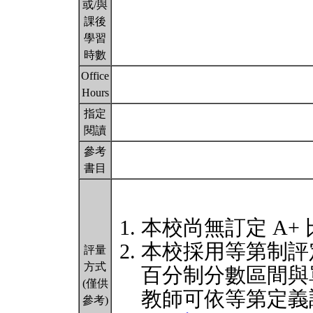
或/與
課後
學習
時數
Office
Hours
指定
閱讀
參考
書目
本校尚無訂定 A+
本校採用等第制評
評量
方式
百分制分數區間與
(僅供
教師可依等第定義
參考)