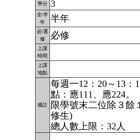
3
學分
全/半
半年
年
必/選
必修
修
上課
時間
上課
地點
每週一12：20～13
點：應111、應224。
限學號末二位除３餘１
備註
修生)
總人數上限：32人