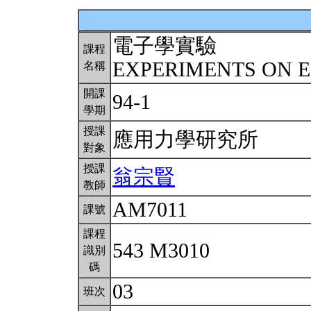
電子學實驗
課程
EXPERIMENTS ON 
名稱
開課
94-1
學期
授課
應用力學研究所
對象
授課
翁宗賢
教師
AM7011
課號
課程
543 M3010
識別
碼
03
班次