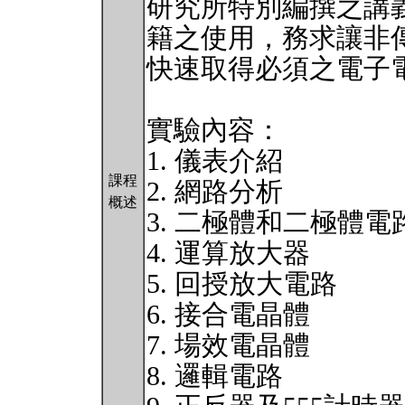
研究所特別編撰之講
籍之使用，務求讓非
快速取得必須之電子
實驗內容：
1. 儀表介紹
課程
2. 網路分析
概述
3. 二極體和二極體電
4. 運算放大器
5. 回授放大電路
6. 接合電晶體
7. 場效電晶體
8. 邏輯電路