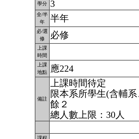
3
學分
全/半
半年
年
必/選
必修
修
上課
時間
上課
應224
地點
上課時間待定
限本系所學生(含輔系
備註
餘２
總人數上限：30人
課程