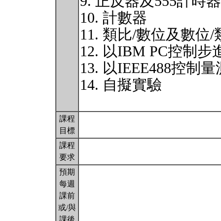
9. 正反器及555計時器
10. 計數器
11. 類比/數位及數位
12. 以IBM PC控制
13. 以IEEE488控制
14. 自擬實驗
課程
目標
課程
要求
預期
每週
課前
或/與
課後