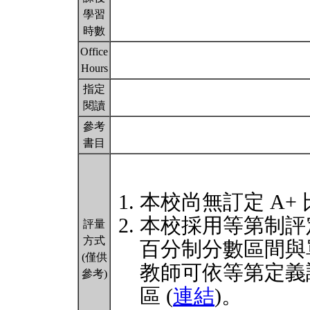
學習
時數
Office
Hours
指定
閱讀
參考
書目
本校尚無訂定 A+
本校採用等第制評
評量
方式
百分制分數區間與
(僅供
教師可依等第定義
參考)
區 (
連結
)。