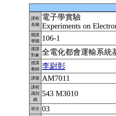
電子學實驗
課程
Experiments on Electro
名稱
開課
106-1
學期
授課
全電化都會運輸系統
對象
授課
李尉彰
教師
AM7011
課號
課程
543 M3010
識別
碼
03
班次