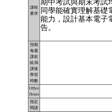
期中考試與期末考試
課程
同學能確實理解基礎
要求
能力，設計基本電子
告。
預期
每週
課前
或/與
課後
學習
時數
Office
Hours
指定
閱讀