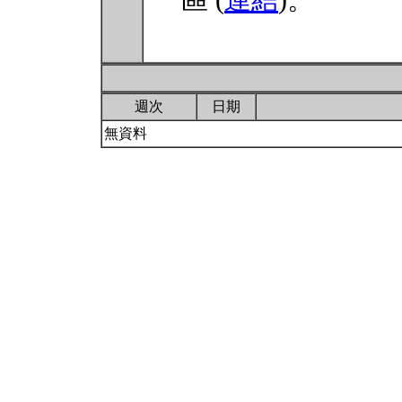
區 (
連結
)。
週次
日期
無資料