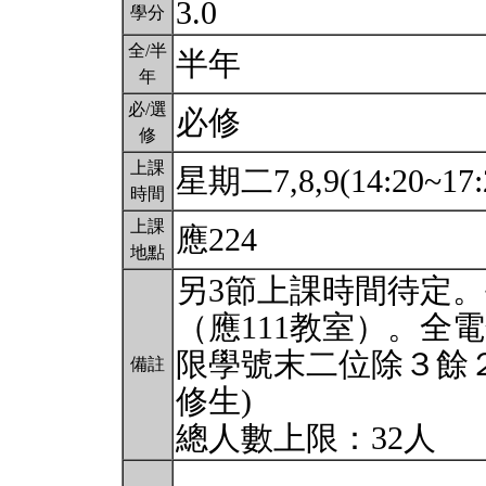
3.0
學分
全/半
半年
年
必/選
必修
修
上課
星期二7,8,9(14:20~17:
時間
上課
應224
地點
另3節上課時間待定。每
（應111教室）。全
限學號末二位除３餘２
備註
修生)
總人數上限：32人