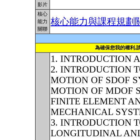
影片
核心
核心能力與課程規劃
能力
關聯
為確保您我的權利,
1. INTRODUCTION 
2. INTRODUCTION 
MOTION OF SDOF 
MOTION OF MDOF 
FINITE ELEMENT A
MECHANICAL SYS
3. INTRODUCTION 
LONGITUDINAL AN