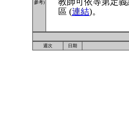
教師可依等第定義
參考)
區 (
連結
)。
週次
日期