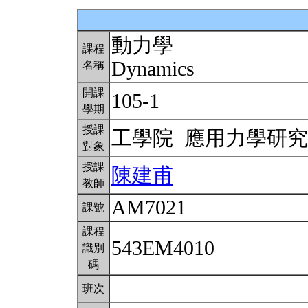
動力學
課程
Dynamics
名稱
開課
105-1
學期
授課
工學院 應用力學研
對象
授課
陳建甫
教師
AM7021
課號
課程
543EM4010
識別
碼
班次