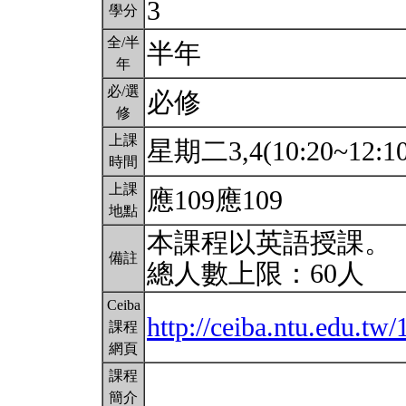
3
學分
全/半
半年
年
必/選
必修
修
上課
星期二3,4(10:20~12:1
時間
上課
應109應109
地點
本課程以英語授課。
備註
總人數上限：60人
Ceiba
http://ceiba.ntu.edu.
課程
網頁
課程
簡介