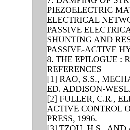
7. DAMPING OF ST
PIEZOELECTRIC MA
ELECTRICAL NETW
PASSIVE ELECTRIC
SHUNTING AND RE
PASSIVE-ACTIVE H
8. THE EPILOGUE :
REFERENCES
[1] RAO, S.S., MEC
ED. ADDISON-WESLE
[2] FULLER, C.R., EL
ACTIVE CONTROL O
PRESS, 1996.
[3] TZOU, H.S., AND