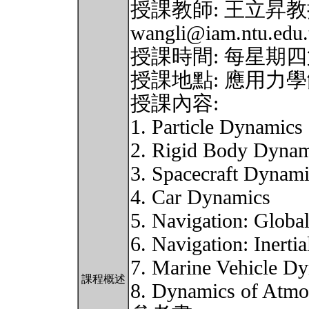
授課教師: 王立昇教授 (I
wangli@iam.ntu.edu.
授課時間: 每星期四
授課地點: 應用力學
授課內容:
1. Particle Dynamics
2. Rigid Body Dynam
3. Spacecraft Dynami
4. Car Dynamics
5. Navigation: Globa
6. Navigation: Inerti
7. Marine Vehicle Dy
課程概述
8. Dynamics of Atmos