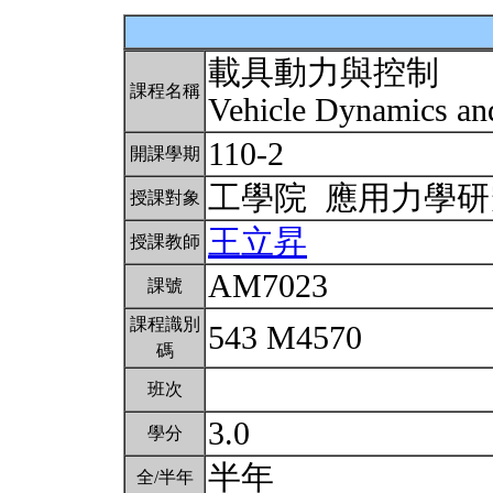
載具動力與控制
課程名稱
Vehicle Dynamics an
110-2
開課學期
工學院 應用力學
授課對象
王立昇
授課教師
AM7023
課號
課程識別
543 M4570
碼
班次
3.0
學分
半年
全/半年