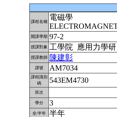
電磁學
課程名稱
ELECTROMAGNE
97-2
開課學期
工學院 應用力學
授課對象
陳建彰
授課教師
AM7034
課號
課程識別
543EM4730
碼
班次
3
學分
半年
全/半年