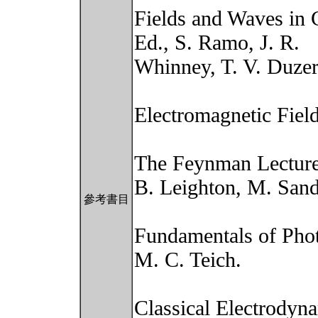
Fields and Waves in 
Ed., S. Ramo, J. R.
Whinney, T. V. Duzer
Electromagnetic Field
The Feynman Lecture
B. Leighton, M. Sand
參考書目
Fundamentals of Phot
M. C. Teich.
Classical Electrodyna