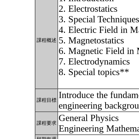
2. Electrostatics
3. Special Technique
4. Electric Field in M
5. Magnetostatics
課程概述
6. Magnetic Field in 
7. Electrodynamics
8. Special topics**
Introduce the fundam
課程目標
engineering backgrou
General Physics
課程要求
Engineering Mathem