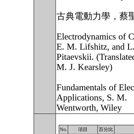
古典電動力學，蔡
Electrodynamics of C
E. M. Lifshitz, and L.
Pitaevskii. (Translate
M. J. Kearsley)
Fundamentals of Elec
Applications, S. M.
Wentworth, Wiley
No.
項目
百分比