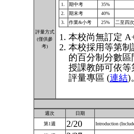
1.
期中考
35%
2.
期末考
40%
3.
作業&小考
25%
二至四
評量方式
本校尚無訂定 A
(僅供參
本校採用等第制
考)
的百分制分數區
授課教師可依等
評量專區 (
連結
)
週次
日期
2/20
第1週
Introduction (Inclu