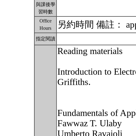
與課後學
習時數
Office
另約時間 備註： appoin
Hours
指定閱讀
Reading materials
Introduction to Elect
Griffiths.
Fundamentals of Appl
Fawwaz T. Ulaby
Umberto Ravaioli