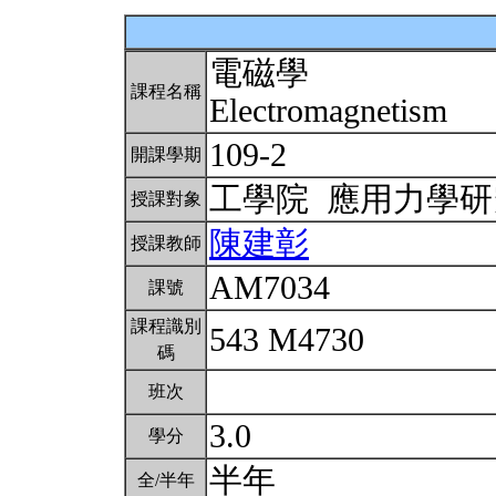
電磁學
課程名稱
Electromagnetism
109-2
開課學期
工學院 應用力學
授課對象
陳建彰
授課教師
AM7034
課號
課程識別
543 M4730
碼
班次
3.0
學分
半年
全/半年