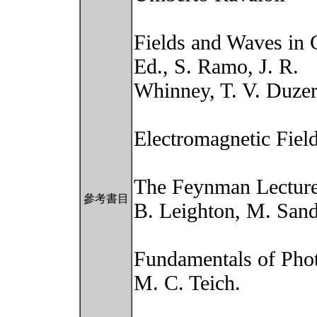
Fields and Waves in 
Ed., S. Ramo, J. R.
Whinney, T. V. Duzer
Electromagnetic Field
The Feynman Lecture
參考書目
B. Leighton, M. Sand
Fundamentals of Phot
M. C. Teich.