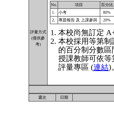
No.
項目
百分比
1.
小考
80%
2.
專題報告 及 上課參與
20%
本校尚無訂定 A
評量方式
(僅供參
本校採用等第制
考)
的百分制分數區
授課教師可依等
評量專區 (
連結
)
週次
日期