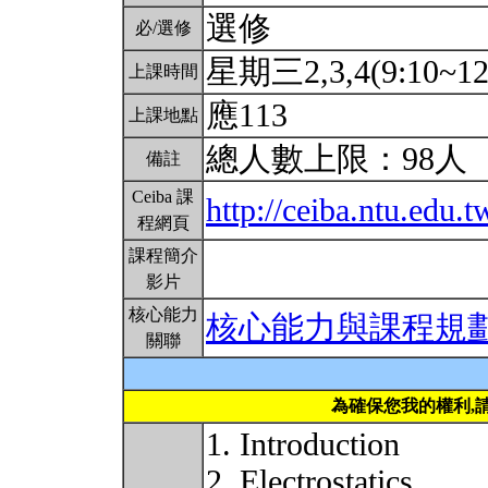
選修
必/選修
星期三2,3,4(9:10~12
上課時間
應113
上課地點
總人數上限：98人
備註
Ceiba 課
http://ceiba.ntu.ed
程網頁
課程簡介
影片
核心能力
核心能力與課程規
關聯
為確保您我的權利,
1. Introduction
2. Electrostatics