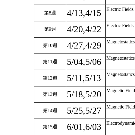
Electric Fields
4/13,4/15
第8週
Electric Fields
4/20,4/22
第9週
Magnetostatic
4/27,4/29
第10週
Magnetostatic
5/04,5/06
第11週
Magnetostatics
5/11,5/13
第12週
Magnetic Field
5/18,5/20
第13週
Magnetic Field
5/25,5/27
第14週
Electrodynamic
6/01,6/03
第15週