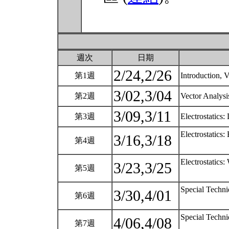
週次
日期
2/24,2/26
第1週
Introduction, 
3/02,3/04
第2週
Vector Analysis
3/09,3/11
第3週
Electrostatics:
Electrostatics: 
3/16,3/18
第4週
Electrostatics
3/23,3/25
第5週
Special Techni
3/30,4/01
第6週
Special Techni
4/06,4/08
第7週