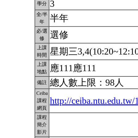
3
學分
全/半
半年
年
必/選
選修
修
上課
星期三3,4(10:20~12:1
時間
上課
應111應111
地點
總人數上限：98人
備註
Ceiba
http://ceiba.ntu.edu.tw
課程
網頁
課程
簡介
影片