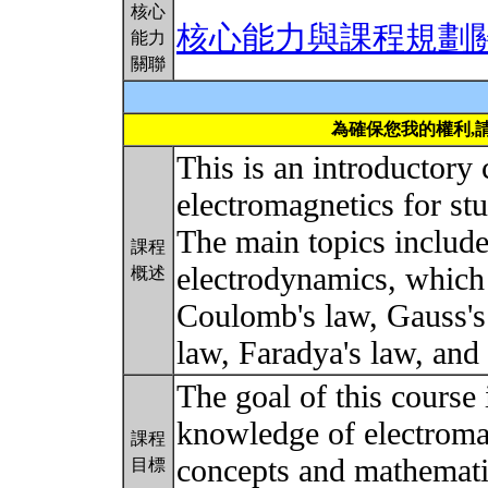
核心
核心能力與課程規劃
能力
關聯
為確保您我的權利,
This is an introductory 
electromagnetics for stu
The main topics include 
課程
electrodynamics, which 
概述
Coulomb's law, Gauss's 
law, Faradya's law, and
The goal of this course 
knowledge of electroman
課程
concepts and mathematic
目標