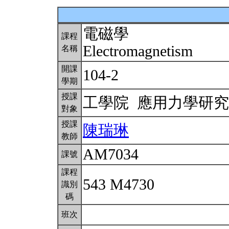
電磁學
課程
Electromagnetism
名稱
開課
104-2
學期
授課
工學院 應用力學研
對象
授課
陳瑞琳
教師
AM7034
課號
課程
543 M4730
識別
碼
班次