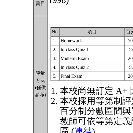
1998)
書目
No.
項目
百
1.
Homework
5
2.
In-class Quiz 1
5
3.
Midterm Exam
2
4.
In-class Quiz 2
5
評量
5.
Final Exam
2
方式
(僅供
本校尚無訂定 A+
參考)
本校採用等第制評
百分制分數區間與
教師可依等第定義
區 (
連結
)。