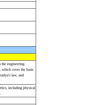
n the engineering
, which cover the basic
aradya's law, and
tics, including physical
s.