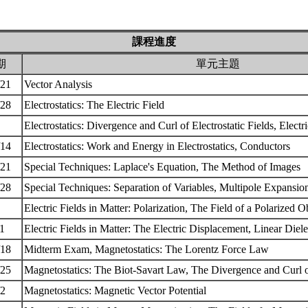
課程進度
期
單元主題
/21
Vector Analysis
/28
Electrostatics: The Electric Field
7
Electrostatics: Divergence and Curl of Electrostatic Fields, Electr
/14
Electrostatics: Work and Energy in Electrostatics, Conductors
/21
Special Techniques: Laplace's Equation, The Method of Images
/28
Special Techniques: Separation of Variables, Multipole Expansi
4
Electric Fields in Matter: Polarization, The Field of a Polarized 
11
Electric Fields in Matter: The Electric Displacement, Linear Diele
/18
Midterm Exam, Magnetostatics: The Lorentz Force Law
/25
Magnetostatics: The Biot-Savart Law, The Divergence and Curl 
/2
Magnetostatics: Magnetic Vector Potential