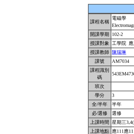
電磁學
課程名稱
Electromag
開課學期
102-2
授課對象
工學院 
授課教師
陳瑞琳
課號
AM7034
課程識別
543EM47
碼
班次
學分
3
全/半年
半年
必/選修
選修
上課時間
星期三3,4(1
上課地點
應111應11