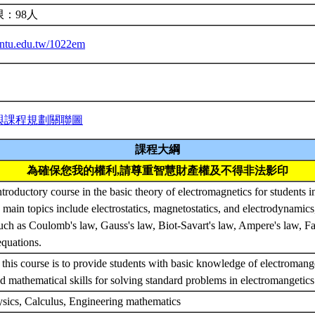
：98人
a.ntu.edu.tw/1022em
與課程規劃關聯圖
課程大綱
為確保您我的權利,請尊重智慧財產權及不得非法影印
ntroductory course in the basic theory of electromagnetics for students i
 main topics include electrostatics, magnetostatics, and electrodynamics
such as Coulomb's law, Gauss's law, Biot-Savart's law, Ampere's law, F
equations.
 this course is to provide students with basic knowledge of electromange
d mathematical skills for solving standard problems in electromangetic
sics, Calculus, Engineering mathematics