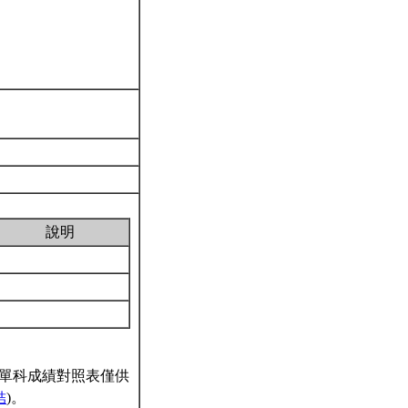
說明
單科成績對照表僅供
結
)。