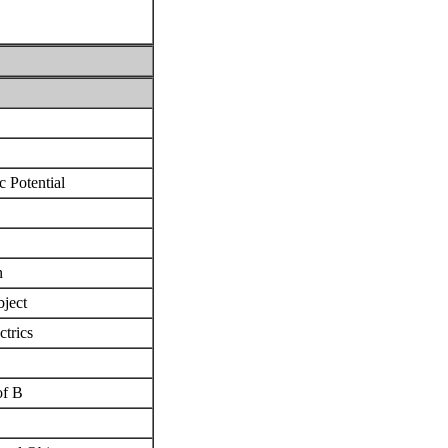
ic Potential
on
Object
ctrics
of B