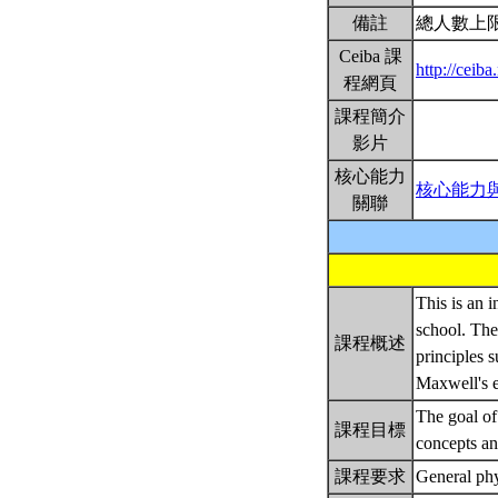
備註
總人數上限
Ceiba 課
http://ceib
程網頁
課程簡介
影片
核心能力
核心能力
關聯
This is an i
school. The
課程概述
principles 
Maxwell's 
The goal of
課程目標
concepts an
課程要求
General phy