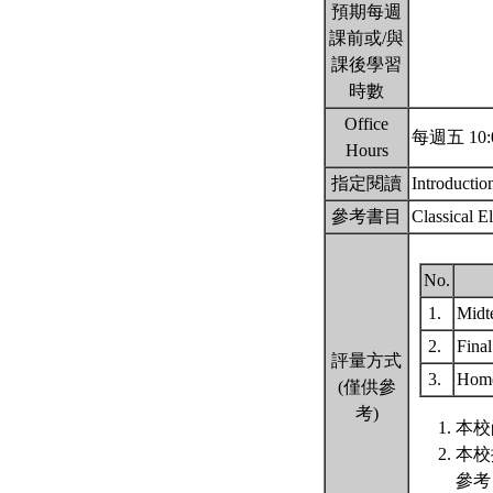
預期每週
課前或/與
課後學習
時數
Office
每週五 10:0
Hours
指定閱讀
Introductio
參考書目
Classical E
No.
1.
Midt
2.
Fina
評量方式
3.
Hom
(僅供參
考)
本校
本校
參考