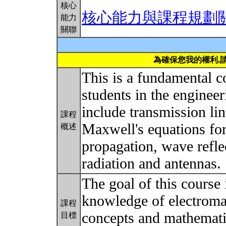
核心
核心能力與課程規劃
能力
關聯
為確保您我的權利,
This is a fundamental c
students in the enginee
include transmission lin
課程
Maxwell's equations for
概述
propagation, wave refle
radiation and antennas.
The goal of this course 
knowledge of electroman
課程
concepts and mathematic
目標