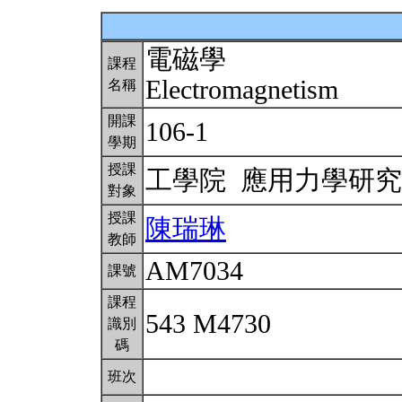
電磁學
課程
Electromagnetism
名稱
開課
106-1
學期
授課
工學院 應用力學研
對象
授課
陳瑞琳
教師
AM7034
課號
課程
543 M4730
識別
碼
班次