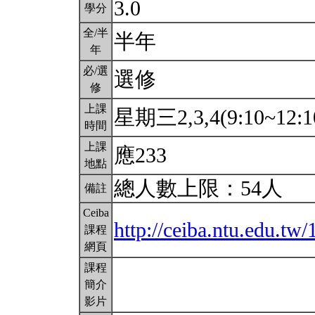
3.0
學分
全/半
半年
年
必/選
選修
修
上課
星期三2,3,4(9:10~12:1
時間
上課
應233
地點
總人數上限：54人
備註
Ceiba
http://ceiba.ntu.edu.tw
課程
網頁
課程
簡介
影片