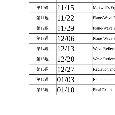
11/15
第10週
Maxwell's Eq
11/22
第11週
Plane-Wave 
11/29
第12週
Plane-Wave 
12/06
第13週
Plane-Wave 
12/13
第14週
Wave Reflect
12/20
第15週
Wave Reflect
12/27
第16週
Radiation an
01/03
第17週
Radiation an
01/10
第18週
Final Exam