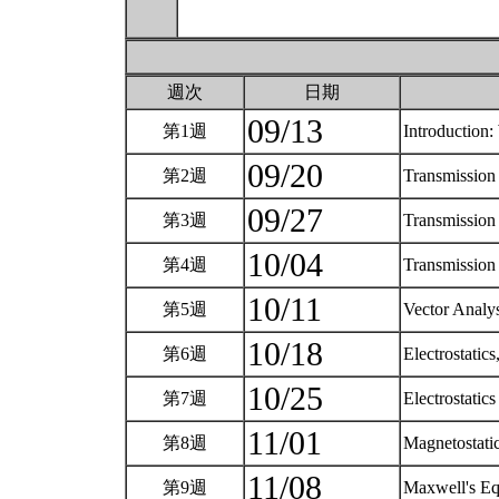
週次
日期
09/13
第1週
Introduction
09/20
第2週
Transmission
09/27
第3週
Transmission
10/04
第4週
Transmission
10/11
第5週
Vector Analy
10/18
第6週
Electrostati
10/25
第7週
Electrostatic
11/01
第8週
Magnetostati
11/08
第9週
Maxwell's Eq