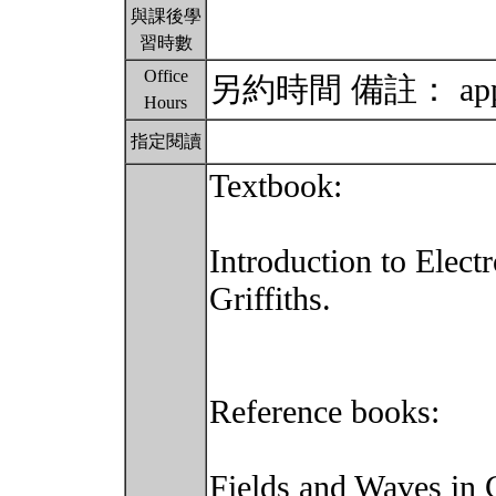
與課後學
習時數
Office
另約時間 備註： appoin
Hours
指定閱讀
Textbook:
Introduction to Elect
Griffiths.
Reference books:
Fields and Waves in 