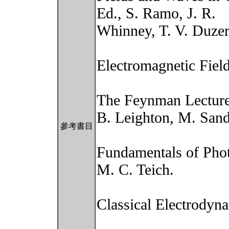
Ed., S. Ramo, J. R.
Whinney, T. V. Duzer
Electromagnetic Field
The Feynman Lecture
B. Leighton, M. Sand
參考書目
Fundamentals of Phot
M. C. Teich.
Classical Electrodyna