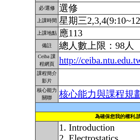
選修
必/選修
星期三2,3,4(9:10~12
上課時間
應113
上課地點
總人數上限：98人
備註
Ceiba 課
http://ceiba.ntu.ed
程網頁
課程簡介
影片
核心能力
核心能力與課程規
關聯
為確保您我的權利,
1. Introduction
2. Electrostatics