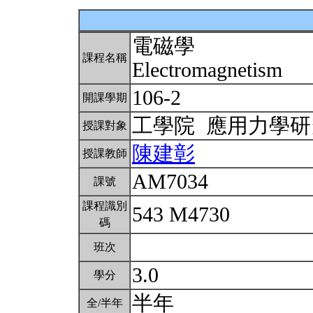
電磁學
課程名稱
Electromagnetism
106-2
開課學期
工學院 應用力學
授課對象
陳建彰
授課教師
AM7034
課號
課程識別
543 M4730
碼
班次
3.0
學分
半年
全/半年