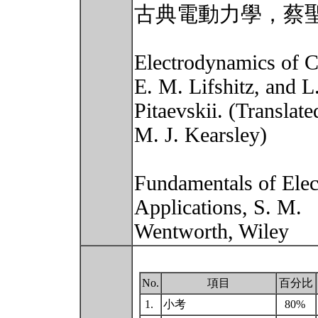
古典電動力學，蔡
Electrodynamics of C
E. M. Lifshitz, and L.
Pitaevskii. (Translate
M. J. Kearsley)
Fundamentals of Elec
Applications, S. M.
Wentworth, Wiley
No.
項目
百分比
1.
小考
80%