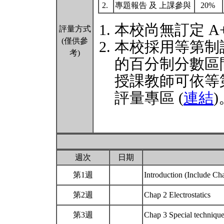
2.
專題報告 及 上課參與
20%
本校尚無訂定 A
評量方式
(僅供參
本校採用等第制
考)
的百分制分數區
授課教師可依等
評量專區 (
連結
)
週次
日期
第1週
Introduction (Include Ch
第2週
Chap 2 Electrostatics
第3週
Chap 3 Special techniq