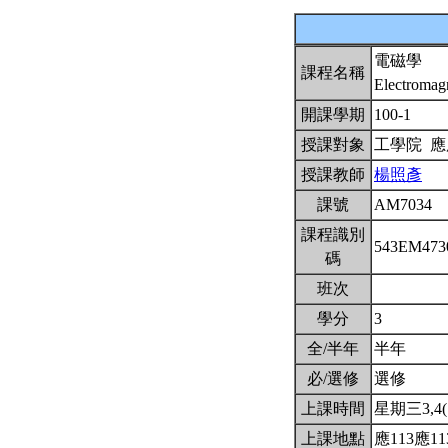
電磁學
課程名稱
Electromag
開課學期
100-1
授課對象
工學院 
授課教師
楊照彥
課號
AM7034
課程識別
543EM47
碼
班次
學分
3
全/半年
半年
必/選修
選修
上課時間
星期三3,4(1
上課地點
應113應11