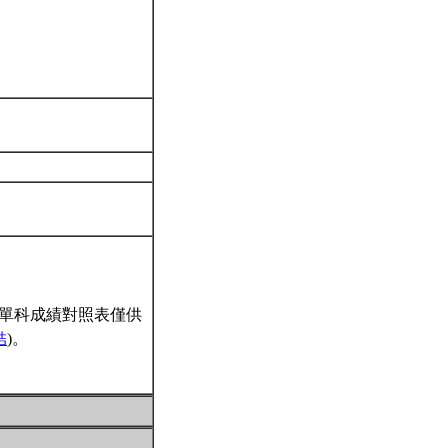
單科成績對照表僅供
結
)。