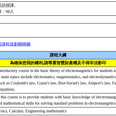
英語授課。
：98人
與課程規劃關聯圖
課程大綱
為確保您我的權利,請尊重智慧財產權及不得非法影印
ntroductory course in the basic theory of electromagnetics for students i
 main topics include electrostatics, magnetostatics, and electrodynamics
such as Coulomb's law, Gauss's law, Biot-Savart's law, Ampere's law, F
equations.
 this course is to provide students with basic knowledge of electromange
d mathematical skills for solving standard problems in electromangetic
sics, Calculus, Engineering mathematics