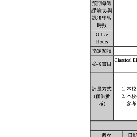
預期每週
課前或/與
課後學習
時數
Office
Hours
指定閱讀
Classical E
參考書目
評量方式
本校
(僅供參
本校
考)
參考
週次
日