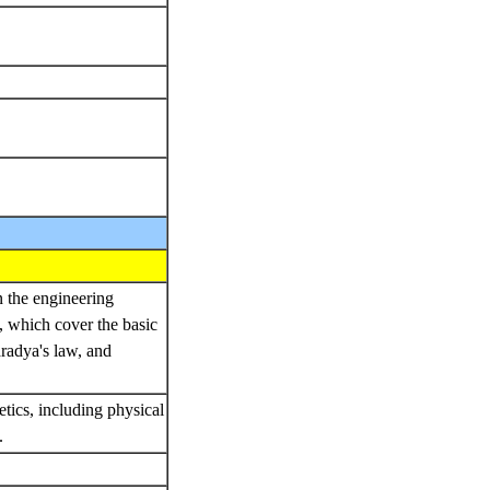
n the engineering
, which cover the basic
aradya's law, and
tics, including physical
s.