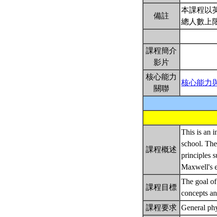
本課程以
備註
總人數上限
課程簡介
影片
核心能力
核心能力
關聯
This is an i
school. The
課程概述
principles 
Maxwell's 
The goal of
課程目標
concepts an
課程要求
General phy