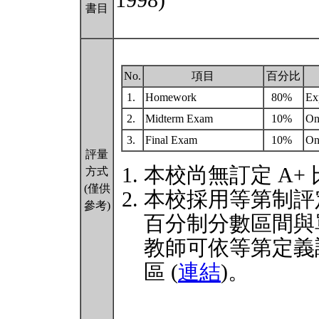
1998)
書目
No.
項目
百分比
1.
Homework
80%
Ex
2.
Midterm Exam
10%
On
3.
Final Exam
10%
On
評量
本校尚無訂定 A+
方式
(僅供
本校採用等第制評
參考)
百分制分數區間與
教師可依等第定義
區 (
連結
)。