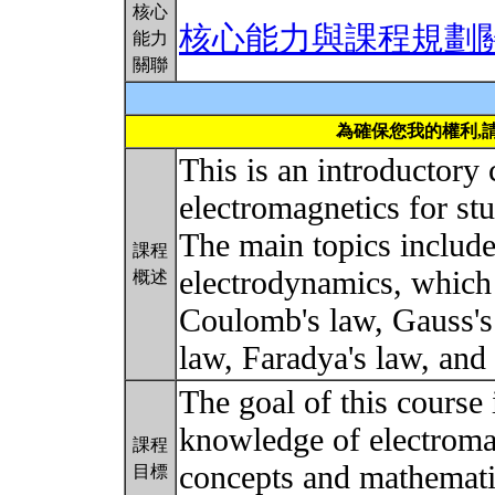
核心
核心能力與課程規劃
能力
關聯
為確保您我的權利,
This is an introductory 
electromagnetics for stu
The main topics include 
課程
electrodynamics, which 
概述
Coulomb's law, Gauss's 
law, Faradya's law, and
The goal of this course 
knowledge of electroman
課程
concepts and mathematic
目標