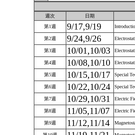
週次
日期
9/17,9/19
第1週
Introducti
9/24,9/26
第2週
Electrostat
10/01,10/03
第3週
Electrostat
10/08,10/10
第4週
Electrosta
10/15,10/17
第5週
Special Te
10/22,10/24
第6週
Special Te
10/29,10/31
第7週
Electric Fi
11/05,11/07
第8週
Electric F
11/12,11/14
第9週
Magnetost
第10週
Magnetosta