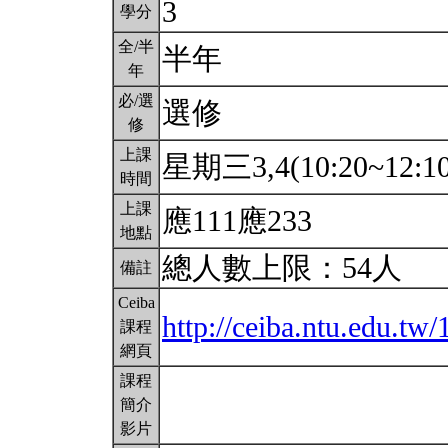
3
學分
全/半
半年
年
必/選
選修
修
上課
星期三3,4(10:20~12:1
時間
上課
應111應233
地點
總人數上限：54人
備註
Ceiba
http://ceiba.ntu.edu.tw
課程
網頁
課程
簡介
影片