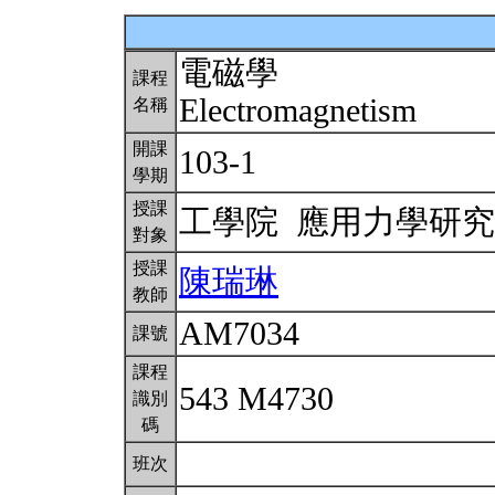
電磁學
課程
Electromagnetism
名稱
開課
103-1
學期
授課
工學院 應用力學研
對象
授課
陳瑞琳
教師
AM7034
課號
課程
543 M4730
識別
碼
班次