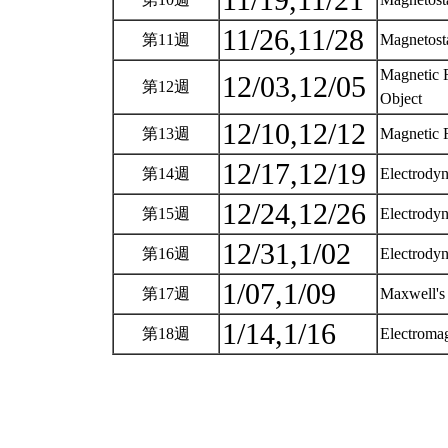
11/19,11/21
11/26,11/28
第11週
Magnetosta
Magnetic F
12/03,12/05
第12週
Object
12/10,12/12
第13週
Magnetic F
12/17,12/19
第14週
Electrody
12/24,12/26
第15週
Electrody
12/31,1/02
第16週
Electrodyn
1/07,1/09
第17週
Maxwell's
1/14,1/16
第18週
Electroma