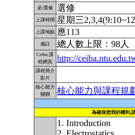
選修
必/選修
星期三2,3,4(9:10~12
上課時間
應113
上課地點
總人數上限：98人
備註
Ceiba 課
http://ceiba.ntu.ed
程網頁
課程簡介
影片
核心能力
核心能力與課程規
關聯
為確保您我的權利,
1. Introduction
2. Electrostatics