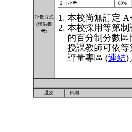
2.
小考
80%
本校尚無訂定 A
評量方式
(僅供參
本校採用等第制
考)
的百分制分數區
授課教師可依等
評量專區 (
連結
)
週次
日期