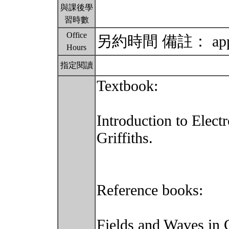
與課後學
習時數
Office
另約時間 備註： appoin
Hours
指定閱讀
Textbook:
Introduction to Elect
Griffiths.
Reference books:
Fields and Waves in 