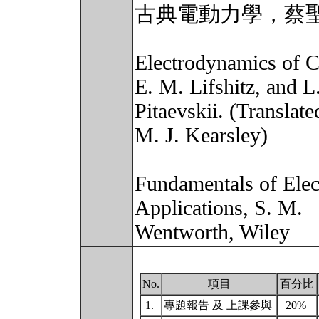
古典電動力學，蔡
Electrodynamics of C
E. M. Lifshitz, and L.
Pitaevskii. (Translate
M. J. Kearsley)
Fundamentals of Elec
Applications, S. M.
Wentworth, Wiley
No.
項目
百分比
1.
專題報告 及 上課參與
20%