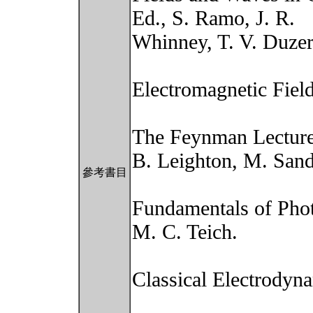
Ed., S. Ramo, J. R.
Whinney, T. V. Duzer
Electromagnetic Field
The Feynman Lecture
B. Leighton, M. Sand
參考書目
Fundamentals of Phot
M. C. Teich.
Classical Electrodyna