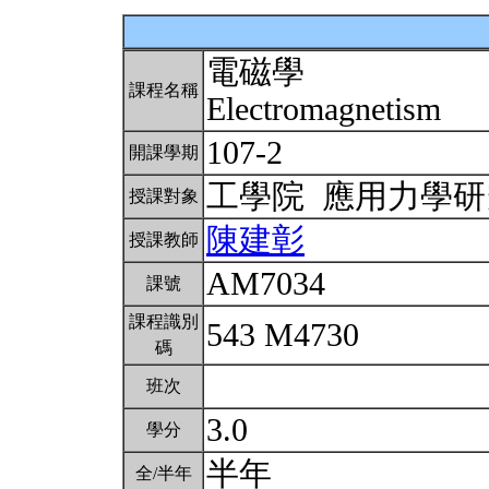
電磁學
課程名稱
Electromagnetism
107-2
開課學期
工學院 應用力學
授課對象
陳建彰
授課教師
AM7034
課號
課程識別
543 M4730
碼
班次
3.0
學分
半年
全/半年