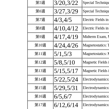
3/20,3/22
第5週
Special Techniq
3/27,3/29
第6週
Special Techniqu
4/3,4/5
第7週
Electric Fields i
4/10,4/12
第8週
Electric Fields i
4/17,4/19
第9週
Midterm Exam, M
4/24,4/26
第10週
Magnetostatics:
5/1,5/3
第11週
Magnetostatics: 
5/8,5/10
第12週
Magnetic Fields 
5/15,5/17
第13週
Magnetic Fields 
5/22,5/24
第14週
Electrodynamics
5/29,5/31
第15週
Electrodynamics:
6/5,6/7
第16週
Electrodynamics
6/12,6/14
第17週
Electrodynamic