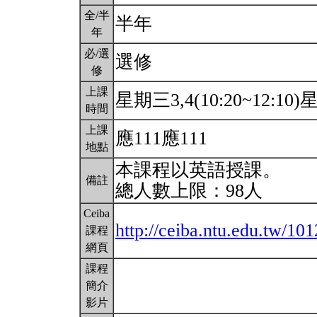
全/半
半年
年
必/選
選修
修
上課
星期三3,4(10:20~12:10)星
時間
上課
應111應111
地點
本課程以英語授課。
備註
總人數上限：98人
Ceiba
http://ceiba.ntu.edu.tw/10
課程
網頁
課程
簡介
影片