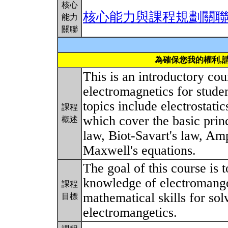
核心
核心能力與課程規劃關
能力
關聯
為確保您我的權利,
This is an introductory cou
electromagnetics for stude
topics include electrostati
課程
which cover the basic prin
概述
law, Biot-Savart's law, Am
Maxwell's equations.
The goal of this course is 
knowledge of electromanget
課程
mathematical skills for so
目標
electromangetics.