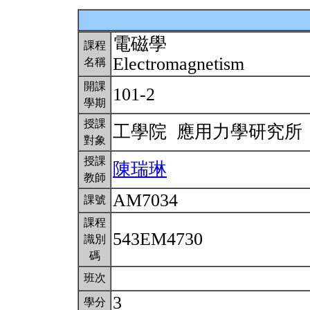
電磁學
課程
Electromagnetism
名稱
開課
101-2
學期
授課
工學院 應用力學研究
對象
授課
陳瑞琳
教師
AM7034
課號
課程
543EM4730
識別
碼
班次
3
學分