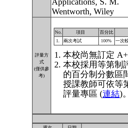
Applications, S. M.
Wentworth, Wiley
No.
項目
百分比
1.
兩次考試
100%
一次
本校尚無訂定 A
評量方
式
本校採用等第制
(僅供參
的百分制分數區
考)
授課教師可依等
評量專區 (
連結
)
週次
日期