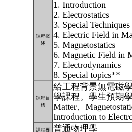
1. Introduction
2. Electrostatics
3. Special Techniques
4. Electric Field in Ma
課程概
5. Magnetostatics
述
6. Magnetic Field in 
7. Electrodynamics
8. Special topics**
給工程背景無電磁學
學課程。學生預期學習Electr
課程目
Matter、Magnetostati
標
Introduction to Elec
普通物理學
課程要