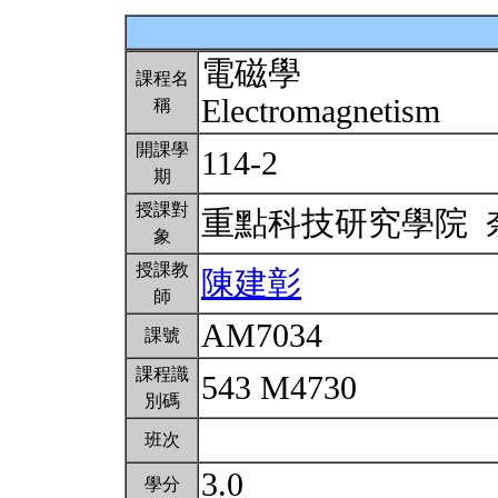
電磁學
課程名
Electromagnetism
稱
開課學
114-2
期
授課對
重點科技研究學院
象
授課教
陳建彰
師
AM7034
課號
課程識
543 M4730
別碼
班次
3.0
學分