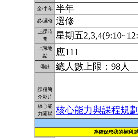
半年
全/半年
選修
必/選修
上課時
星期五2,3,4(9:10~12
間
上課地
應111
點
總人數上限：98人
備註
課程簡
介影片
核心能
核心能力與課程規
力關聯
為確保您我的權利,