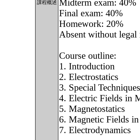
Midterm exam: 40%
課程概述
Final exam: 40%
Homework: 20%
Absent without legal 
Course outline:
1. Introduction
2. Electrostatics
3. Special Technique
4. Electric Fields in 
5. Magnetostatics
6. Magnetic Fields in
7. Electrodynamics