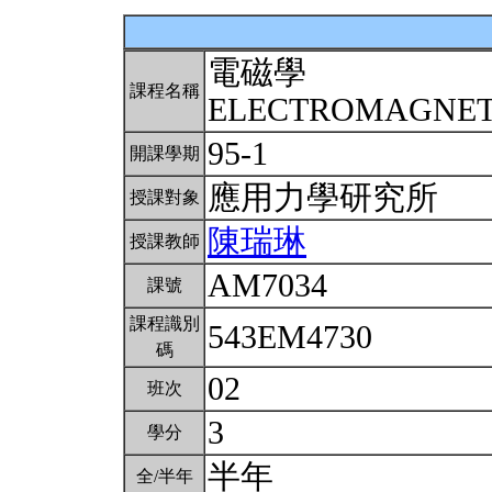
電磁學
課程名稱
ELECTROMAGNE
95-1
開課學期
應用力學研究所
授課對象
陳瑞琳
授課教師
AM7034
課號
課程識別
543EM4730
碼
02
班次
3
學分
半年
全/半年