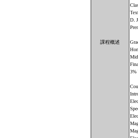
Cla
Tex
D. J
Pren
課程概述
Gra
Hom
Mid
Fin
3% 
Cou
Intr
Elec
Spe
Elec
Mag
Magn