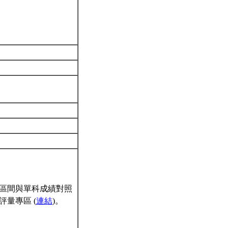
區間與單科成績對照
量專區 (
連結
)。