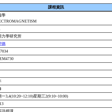
課程資訊
磁學
ECTROMAGNETISM
1
用力學研究所
聖德
7034
3EM4730
年
修
3,4(10:20~12:10)星期三2(9:10~10:00)
13
英語授課。