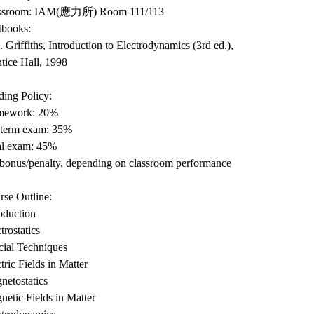
ssroom: IAM(應力所) Room 111/113
tbooks:
. Griffiths, Introduction to Electrodynamics (3rd ed.),
tice Hall, 1998
ding Policy:
ework: 20%
term exam: 35%
al exam: 45%
bonus/penalty, depending on classroom performance
rse Outline:
oduction
trostatics
cial Techniques
tric Fields in Matter
netostatics
etic Fields in Matter