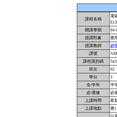
電
課程名稱
EL
開課學期
94-
授課對象
應
授課教師
趙
課號
AM
課程識別碼
54
班次
02
學分
3
全/半年
半
必/選修
必
上課時間
星期一
上課地點
應1
以