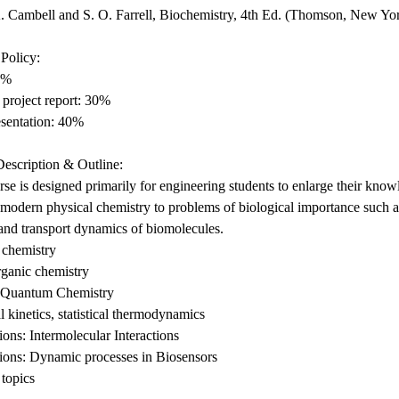
. Cambell and S. O. Farrell, Biochemistry, 4th Ed. (Thomson, New Yor
Policy:
0%
project report: 30%
esentation: 40%
escription & Outline:
rse is designed primarily for engineering students to enlarge their know
 modern physical chemistry to problems of biological importance such 
 and transport dynamics of biomolecules.
 chemistry
ganic chemistry
 Quantum Chemistry
 kinetics, statistical thermodynamics
ions: Intermolecular Interactions
ions: Dynamic processes in Biosensors
 topics