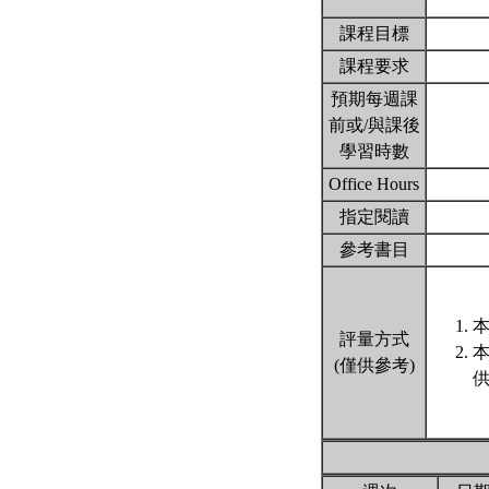
課程目標
課程要求
預期每週課
前或/與課後
學習時數
Office Hours
指定閱讀
參考書目
本
評量方式
(僅供參考)