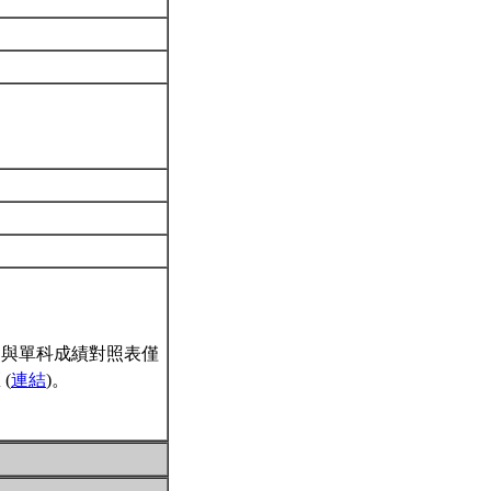
間與單科成績對照表僅
(
連結
)。