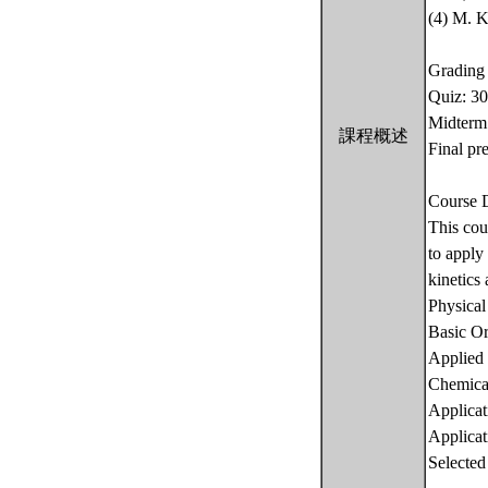
(4) M. K
Grading 
Quiz: 3
Midterm 
課程概述
Final pr
Course D
This cou
to apply
kinetics
Physical
Basic Or
Applied
Chemical
Applicat
Applicat
Selected