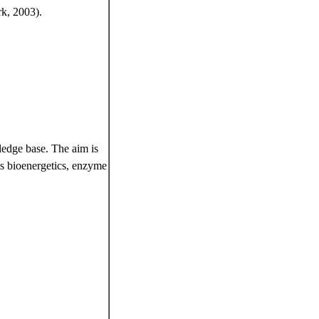
k, 2003).
ledge base. The aim is
as bioenergetics, enzyme