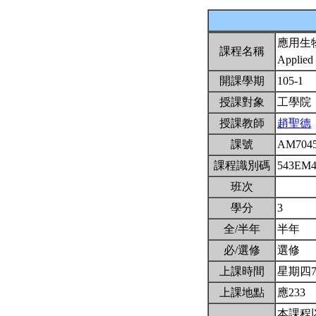
應用生
課程名稱
Applied
開課學期
105-1
授課對象
工學院
授課教師
趙聖德
課號
AM704
課程識別碼
543EM
班次
學分
3
全/半年
半年
必/選修
選修
上課時間
星期四7,8
上課地點
應233
本課程