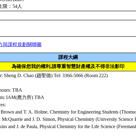
上限：54人
力與課程規劃關聯圖
課程大綱
為確保您我的權利,請尊重智慧財產權及不得非法影印
tor: Sheng D. Chao (趙聖德) Tel: 3366-5066 (Room 222)
 hours: TBA
oom: IAM(應力所) TBA
es:
. Brown and T. A. Holme, Chemistry for Engineering Students (Thoms
. McQuarrie and J. D. Simon, Physical Chemistry (University Science B
tkins and J. de Paula, Physical Chemistry for the Life Science (Freem