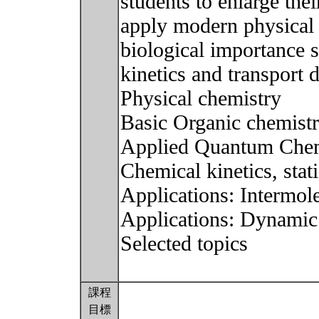
students to enlarge the
apply modern physical 
biological importance 
kinetics and transport
Physical chemistry
Basic Organic chemist
Applied Quantum Chem
Chemical kinetics, sta
Applications: Intermole
Applications: Dynamic
Selected topics
課程
目標