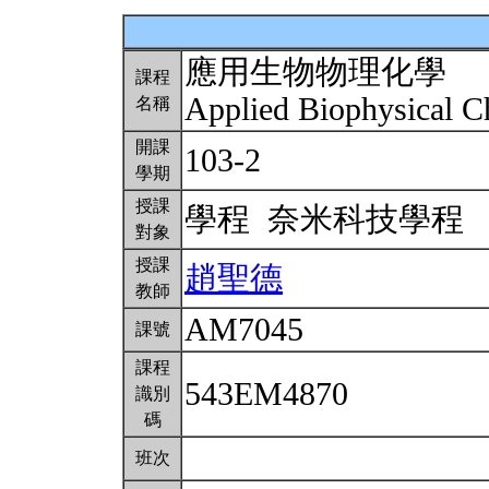
應用生物物理化學
課程
Applied Biophysical 
名稱
開課
103-2
學期
授課
學程 奈米科技學程
對象
授課
趙聖德
教師
AM7045
課號
課程
543EM4870
識別
碼
班次