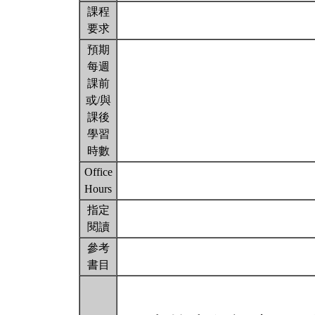
課程
要求
預期
每週
課前
或/與
課後
學習
時數
Office
Hours
指定
閱讀
參考
書目