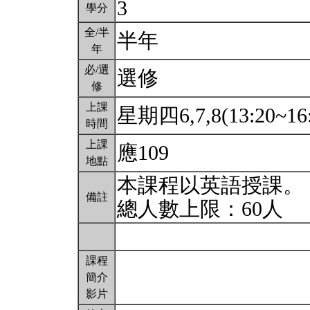
3
學分
全/半
半年
年
必/選
選修
修
上課
星期四6,7,8(13:20~16
時間
上課
應109
地點
本課程以英語授課。
備註
總人數上限：60人
課程
簡介
影片