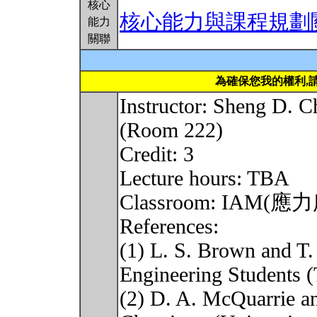
核心
核心能力與課程規劃
能力
關聯
為確保您我的權利,
Instructor: Sheng D.
(Room 222)
Credit: 3
Lecture hours: TBA
Classroom: IAM(應
References:
(1) L. S. Brown and T.
Engineering Students 
(2) D. A. McQuarrie an