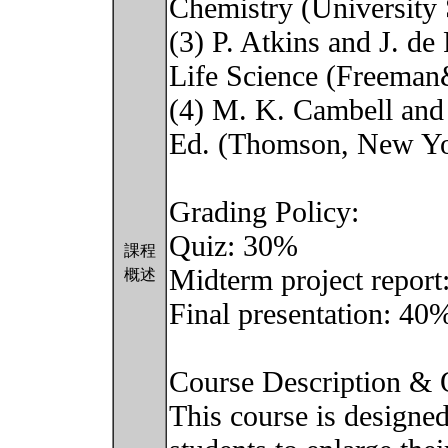
Chemistry (University 
(3) P. Atkins and J. de
Life Science (Freeman
(4) M. K. Cambell and 
Ed. (Thomson, New Yo
Grading Policy:
Quiz: 30%
課程
Midterm project repor
概述
Final presentation: 40
Course Description & 
This course is designed