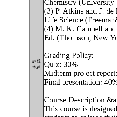
Chemistry (University 
(3) P. Atkins and J. de
Life Science (Freeman
(4) M. K. Cambell and 
Ed. (Thomson, New Yo
Grading Policy:
課程
Quiz: 30%
概述
Midterm project repor
Final presentation: 40
Course Description &a
This course is designed