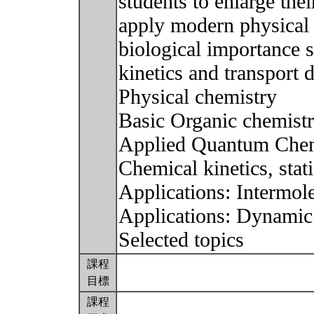
students to enlarge the
apply modern physical 
biological importance 
kinetics and transport
Physical chemistry
Basic Organic chemist
Applied Quantum Chem
Chemical kinetics, sta
Applications: Intermole
Applications: Dynamic
Selected topics
課程
目標
課程