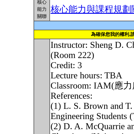
核心
核心能力與課程規劃
能力
關聯
為確保您我的權利,
Instructor: Sheng D.
(Room 222)
Credit: 3
Lecture hours: TBA
Classroom: IAM(應
References:
(1) L. S. Brown and T.
Engineering Students 
(2) D. A. McQuarrie an