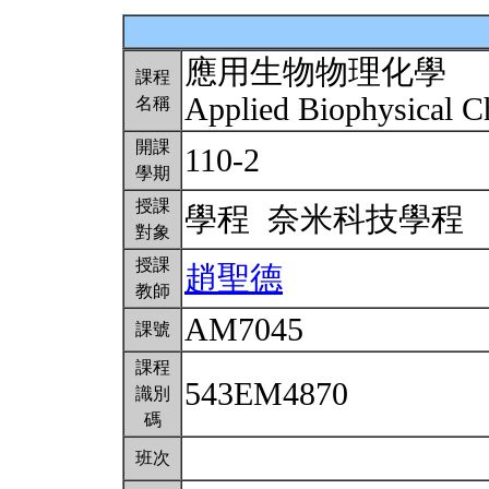
應用生物物理化學
課程
Applied Biophysical 
名稱
開課
110-2
學期
授課
學程 奈米科技學程
對象
授課
趙聖德
教師
AM7045
課號
課程
543EM4870
識別
碼
班次