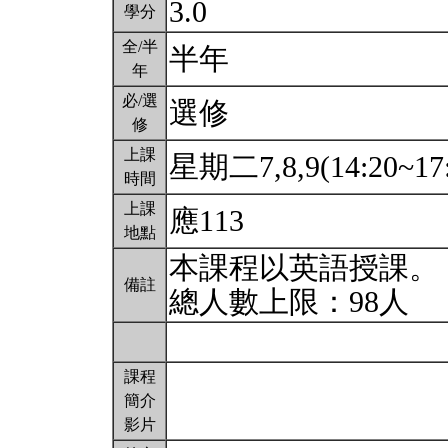
3.0
學分
全/半
半年
年
必/選
選修
修
上課
星期二7,8,9(14:20~17
時間
上課
應113
地點
本課程以英語授課。
備註
總人數上限：98人
課程
簡介
影片