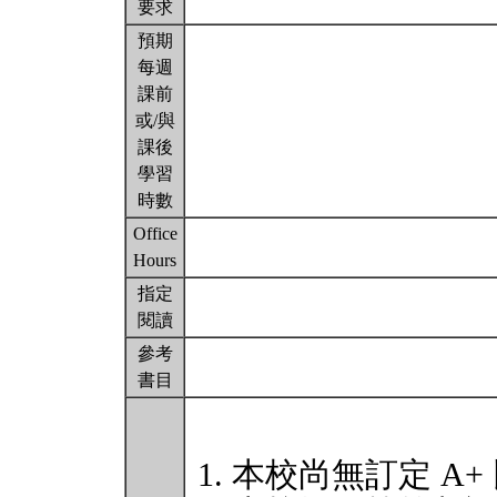
要求
預期
每週
課前
或/與
課後
學習
時數
Office
Hours
指定
閱讀
參考
書目
本校尚無訂定 A+