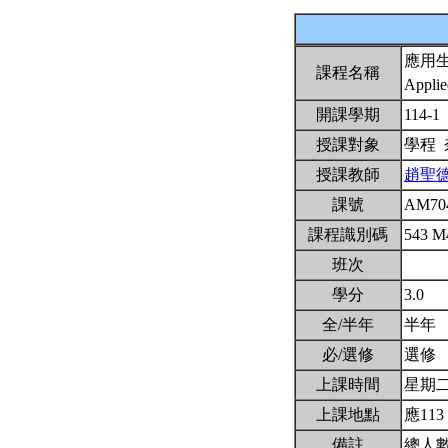
應用
課程名稱
Applie
開課學期
114-1
授課對象
學程
授課教師
趙聖
課號
AM70
課程識別碼
543 M
班次
學分
3.0
全/半年
半年
必/選修
選修
上課時間
星期二7,
上課地點
應113
備註
總人數