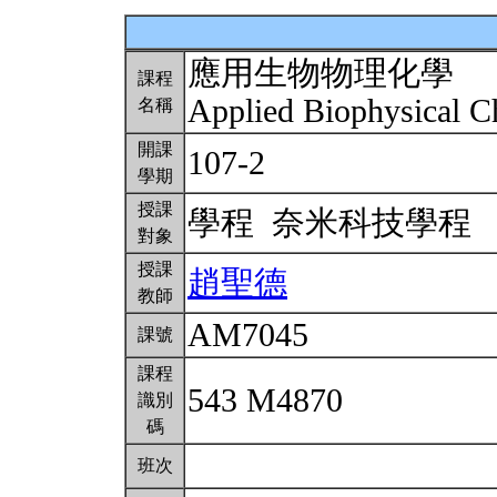
應用生物物理化學
課程
Applied Biophysical 
名稱
開課
107-2
學期
授課
學程 奈米科技學程
對象
授課
趙聖德
教師
AM7045
課號
課程
543 M4870
識別
碼
班次