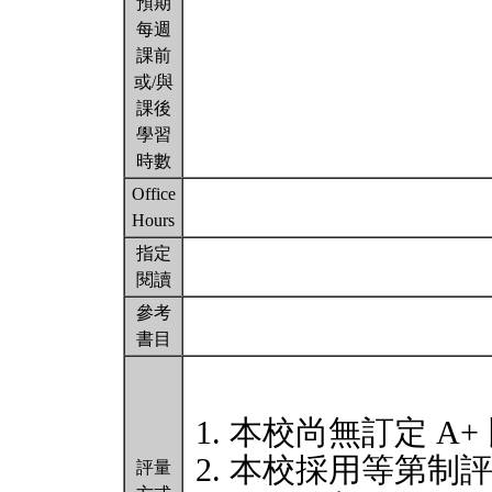
預期
每週
課前
或/與
課後
學習
時數
Office
Hours
指定
閱讀
參考
書目
本校尚無訂定 A+
本校採用等第制
評量