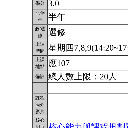
3.0
學分
全/半
半年
年
必/選
選修
修
上課
星期四7,8,9(14:20~17
時間
上課
應107
地點
總人數上限：20人
備註
課程
簡介
影片
核心
核心能力與課程規劃
能力