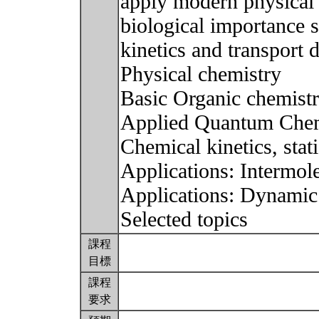
apply modern physical 
biological importance 
kinetics and transport
Physical chemistry
Basic Organic chemist
Applied Quantum Chem
Chemical kinetics, sta
Applications: Intermole
Applications: Dynamic
Selected topics
課程
目標
課程
要求