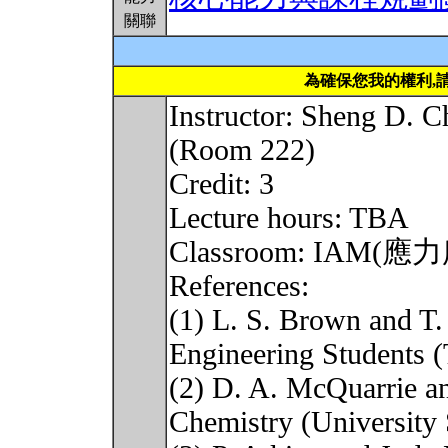
關聯
為確保您我的權利,
Instructor: Sheng D.
(Room 222)
Credit: 3
Lecture hours: TBA
Classroom: IAM(應
References:
(1) L. S. Brown and T.
Engineering Students 
(2) D. A. McQuarrie an
Chemistry (University 