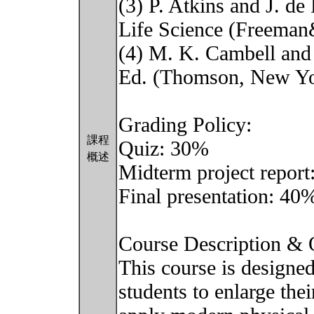
(3) P. Atkins and J. de
Life Science (Freeman
(4) M. K. Cambell and 
Ed. (Thomson, New Yo
Grading Policy:
課程
Quiz: 30%
概述
Midterm project repor
Final presentation: 40
Course Description & 
This course is designed
students to enlarge the