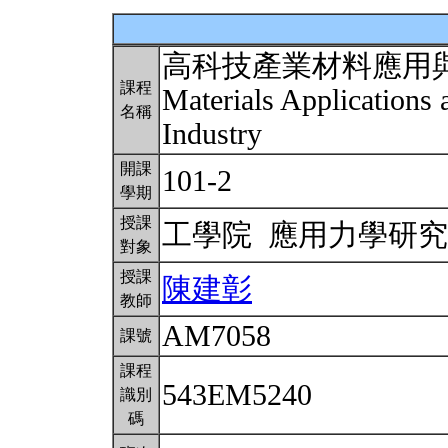
高科技產業材料應用
課程
Materials Applications 
名稱
Industry
開課
101-2
學期
授課
工學院 應用力學研
對象
授課
陳建彰
教師
AM7058
課號
課程
543EM5240
識別
碼