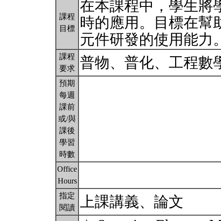
在本課程中，學生將
課程
時的應用。目標在幫
目標
元件研發的使用能力
課程
普物、普化、工程數
要求
預期
每週
課前
或/與
課後
學習
時數
Office
Hours
指定
上課講義、論文
閱讀