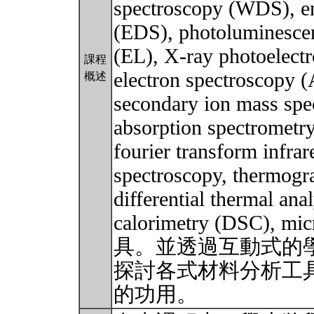
spectroscopy (WDS), en
(EDS), photoluminescen
(EL), X-ray photoelect
課程
electron spectroscopy 
概述
secondary ion mass sp
absorption spectrometry
fourier transform infr
spectroscopy, thermogr
differential thermal ana
calorimetry (DSC), 
具。並透過互動式的
探討各式材料分析工
的功用。