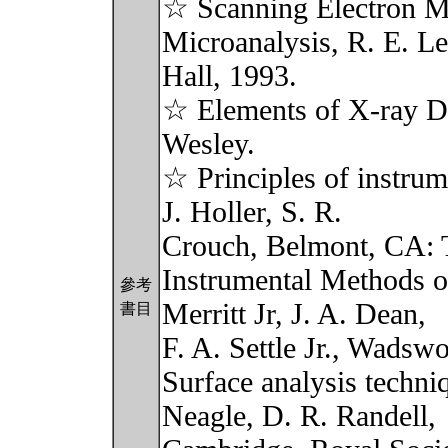
☆ Scanning Electron M
Microanalysis, R. E. Le
Hall, 1993.
☆ Elements of X-ray Dif
Wesley.
☆ Principles of instrum
J. Holler, S. R.
Crouch, Belmont, CA: 
Instrumental Methods of
參考
Merritt Jr, J. A. Dean,
書目
F. A. Settle Jr., Wadswo
Surface analysis techni
Neagle, D. R. Randell,