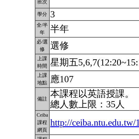
班次
3
學分
全/半
半年
年
必/選
選修
修
上課
星期五5,6,7(12:20~15:
時間
上課
應107
地點
本課程以英語授課。
備註
總人數上限：35人
Ceiba
http://ceiba.ntu.edu.tw
課程
網頁