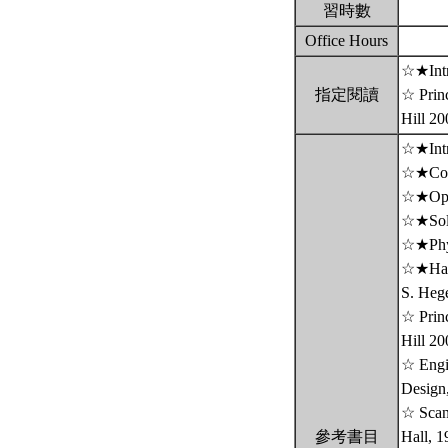
習時數
Office Hours
☆★Intro
指定閱讀
☆ Princ
Hill 2
☆★Intro
☆★Conc
☆★Opto
☆★Solid
☆★Phys
☆★Hand
S. Heg
☆ Princ
Hill 20
☆ Engin
Design,
☆ Scann
參考書目
Hall, 1