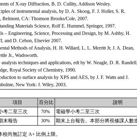
nts of X-ray Diffraction, B. D. Cullity, Addison Wesley.
iples of instrumental analysis, by D. A. Skoog, F. J. Holler, S. R.
, Belmont, CA: Thomson Brooks/Cole, 2007.
anding Materials Science, Rolf E. Hummel, Springer, 1997.
ls – Engineering, Science, Processing and Design, by M. Ashby, H.
ff, and D. Cebon, Elsevier 2007.
ental Methods of Analysis, H. H. Willard, L. L. Merritt Jr, J. A. Dean,
ettle Jr., Wadsworth.
 analysis techniques and applications, edt by W. Neagle, D. R. Randell
dge, Royal Society of Chemistry, 1990.
oduction to surface analysis by XPS and AES, by J. F. Watts and J.
nholme, New York: J. Wiley, 2003.
項目
百分比
說明
小考二至三次
70%
電磁學小考二至三次
期末報告
30%
期末上台報告。本部分將視修課人數
本校尚無訂定 A+ 比例上限。