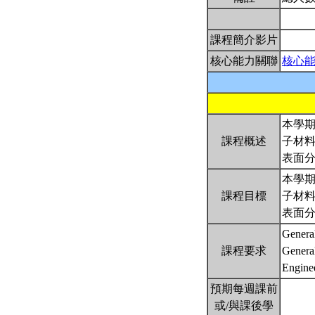
課程簡介影片
核心能力關聯
核心
本學
課程概述
子材料
表面分
本學
課程目標
子材料
表面分
General
課程要求
General
Engine
預期每週課前
或/與課後學