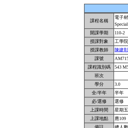
電子
課程名稱
Special
開課學期
110-2
授課對象
工學
授課教師
陳建
課號
AM71
課程識別碼
543 M
班次
學分
3.0
全/半年
半年
必/選修
選修
上課時間
星期五2,
上課地點
應109
備註
總人數