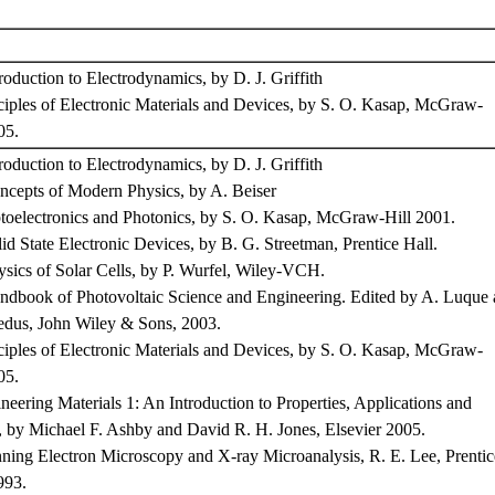
duction to Electrodynamics, by D. J. Griffith
iples of Electronic Materials and Devices, by S. O. Kasap, McGraw-
005.
duction to Electrodynamics, by D. J. Griffith
epts of Modern Physics, by A. Beiser
electronics and Photonics, by S. O. Kasap, McGraw-Hill 2001.
 State Electronic Devices, by B. G. Streetman, Prentice Hall.
ics of Solar Cells, by P. Wurfel, Wiley-VCH.
book of Photovoltaic Science and Engineering. Edited by A. Luque
edus, John Wiley & Sons, 2003.
iples of Electronic Materials and Devices, by S. O. Kasap, McGraw-
05.
eering Materials 1: An Introduction to Properties, Applications and
 by Michael F. Ashby and David R. H. Jones, Elsevier 2005.
ing Electron Microscopy and X-ray Microanalysis, R. E. Lee, Prentic
993.