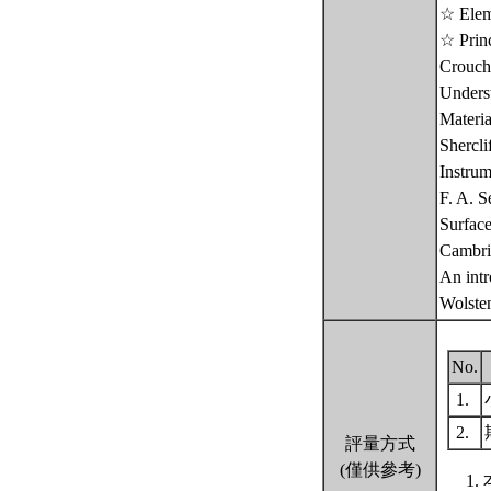
☆ Eleme
☆ Princ
Crouch
Underst
Materia
Shercli
Instrum
F. A. S
Surface
Cambri
An intr
Wolste
No.
1.
2.
評量方式
(僅供參考)