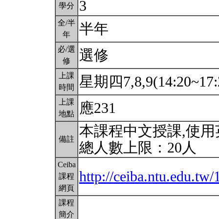
3
學分
全/半
半年
年
必/選
選修
修
上課
星期四7,8,9(14:20~17:
時間
上課
應231
地點
本課程中文授課,使
備註
總人數上限：20人
Ceiba
http://ceiba.ntu.edu.
課程
網頁
課程
簡介