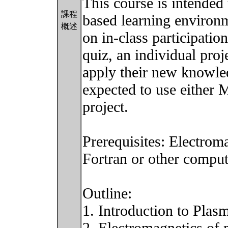
This course is intended
課程
based learning environm
概述
on in-class participatio
quiz, an individual proj
apply their new knowle
expected to use either 
project.
Prerequisites: Electrom
Fortran or other compu
Outline:
1. Introduction to Plas