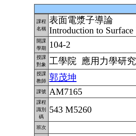
表面電漿子導論
課程
Introduction to Surfac
名稱
開課
104-2
學期
授課
工學院 應用力學研
對象
授課
郭茂坤
教師
AM7165
課號
課程
543 M5260
識別
碼
班次