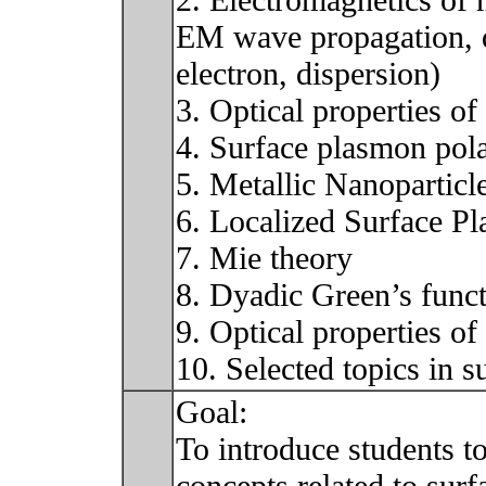
2. Electromagnetics of 
EM wave propagation, di
electron, dispersion)
3. Optical properties of
4. Surface plasmon polar
5. Metallic Nanopartic
6. Localized Surface P
7. Mie theory
8. Dyadic Green’s func
9. Optical properties of
10. Selected topics in 
Goal:
To introduce students t