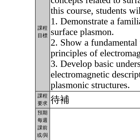
concepts related to sur
this course, students wi
1. Demonstrate a famili
課程
surface plasmon.
目標
2. Show a fundamental 
principles of electromag
3. Develop basic unders
electromagnetic descript
plasmonic structures.
課程
待補
要求
預期
每週
課前
或/與