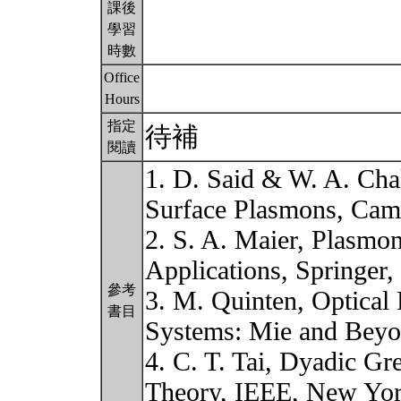
課後
學習
時數
Office
Hours
指定
待補
閱讀
1. D. Said & W. A. Cha
Surface Plasmons, Camb
2. S. A. Maier, Plasmo
Applications, Springer,
參考
3. M. Quinten, Optical 
書目
Systems: Mie and Beyo
4. C. T. Tai, Dyadic Gr
Theory, IEEE, New Yor