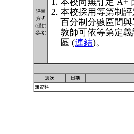
本校尚無訂定 A+
本校採用等第制評
評量
方式
百分制分數區間與
(僅供
教師可依等第定義
參考)
區 (
連結
)。
週次
日期
無資料