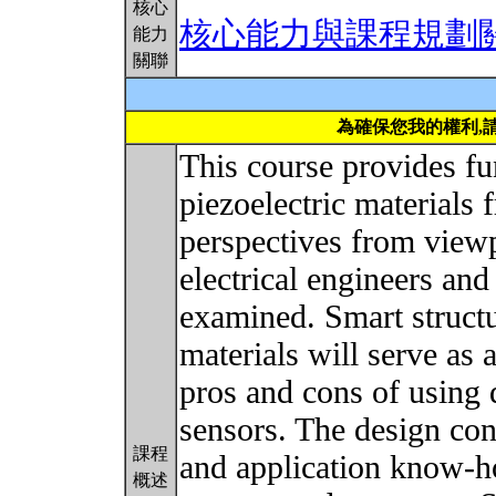
核心
核心能力與課程規劃
能力
關聯
為確保您我的權利,
This course provides f
piezoelectric materials 
perspectives from viewp
electrical engineers and
examined. Smart structu
materials will serve as 
pros and cons of using 
sensors. The design con
課程
and application know-h
概述