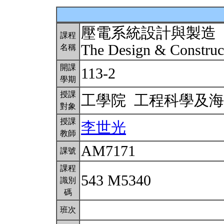
壓電系統設計與製造
課程
The Design & Construct
名稱
開課
113-2
學期
授課
工學院 工程科學及
對象
授課
李世光
教師
AM7171
課號
課程
543 M5340
識別
碼
班次