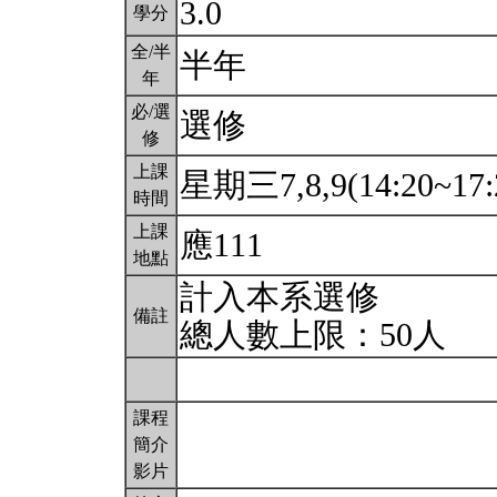
3.0
學分
全/半
半年
年
必/選
選修
修
上課
星期三7,8,9(14:20~17:
時間
上課
應111
地點
計入本系選修
備註
總人數上限：50人
課程
簡介
影片