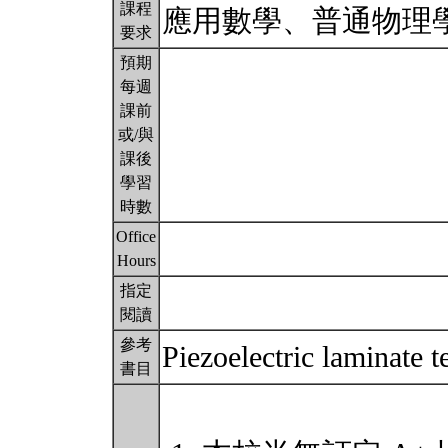
課程
應用數學、普通物理
要求
預期
每週
課前
或/與
課後
學習
時數
Office
Hours
指定
閱讀
參考
Piezoelectric laminate 
書目