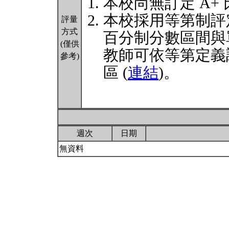
本校尚無訂定 A+
本校採用等第制評
評量
方式
百分制分數區間與
(僅供
教師可依等第定義
參考)
區 (
連結
)。
週次
日期
無資料