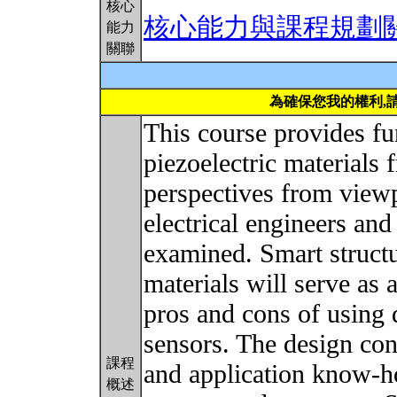
核心
核心能力與課程規劃
能力
關聯
為確保您我的權利,
This course provides f
piezoelectric materials 
perspectives from viewp
electrical engineers and
examined. Smart structu
materials will serve as 
pros and cons of using 
sensors. The design con
課程
and application know-h
概述