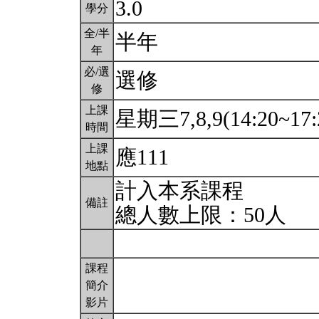
3.0
學分
全/半
半年
年
必/選
選修
修
上課
星期三7,8,9(14:20~17:
時間
上課
應111
地點
計入本系課程
備註
總人數上限：50人
課程
簡介
影片