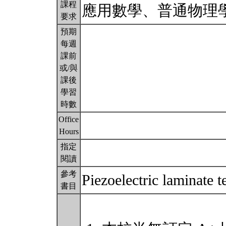
課程
應用數學、普通物理
要求
預期
每週
課前
或/與
課後
學習
時數
Office
Hours
指定
閱讀
參考
Piezoelectric laminate 
書目