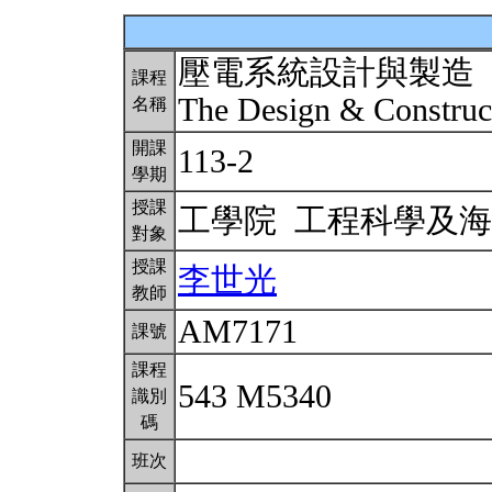
壓電系統設計與製造
課程
The Design & Construct
名稱
開課
113-2
學期
授課
工學院 工程科學及
對象
授課
李世光
教師
AM7171
課號
課程
543 M5340
識別
碼
班次