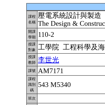
壓電系統設計與製造
課程
The Design & Construct
名稱
開課
110-2
學期
授課
工學院 工程科學及
對象
授課
李世光
教師
AM7171
課號
課程
543 M5340
識別
碼
班次