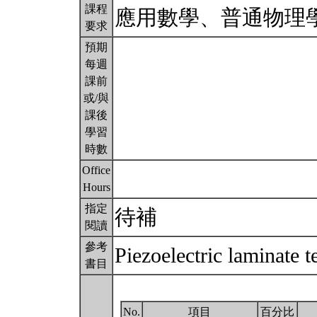
課程
應用數學、普通物理
要求
預期
每週
課前
或/與
課後
學習
時數
Office
Hours
指定
待補
閱讀
參考
Piezoelectric laminate 
書目
No.
項目
百分比