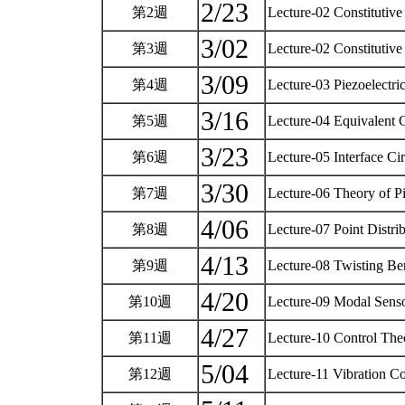
2/23
第2週
Lecture-02 Constitutive
3/02
第3週
Lecture-02 Constitutive
3/09
第4週
Lecture-03 Piezoelectri
3/16
第5週
Lecture-04 Equivalent C
3/23
第6週
Lecture-05 Interface Cir
3/30
第7週
Lecture-06 Theory of P
4/06
第8週
Lecture-07 Point Distri
4/13
第9週
Lecture-08 Twisting Be
4/20
第10週
Lecture-09 Modal Senso
4/27
第11週
Lecture-10 Control Theo
5/04
第12週
Lecture-11 Vibration C