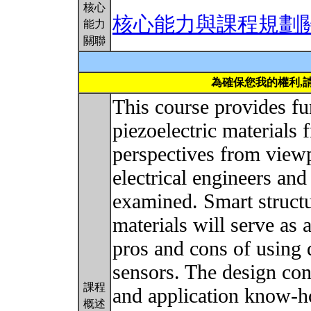
核心
核心能力與課程規劃
能力
關聯
為確保您我的權利,
This course provides f
piezoelectric materials 
perspectives from viewp
electrical engineers and
examined. Smart structu
materials will serve as 
pros and cons of using 
sensors. The design con
課程
and application know-h
概述