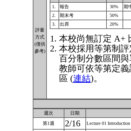
1.
報告
30%
期
2.
期末考
50%
3.
出席
20%
評量
本校尚無訂定 A+
方式
(僅供
本校採用等第制評
參考)
百分制分數區間與
教師可依等第定義
區 (
連結
)。
週次
日期
2/16
第1週
Lecture 01 Introduction 