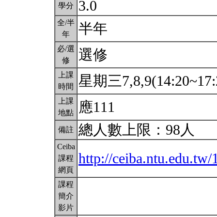
3.0
學分
全/半
半年
年
必/選
選修
修
上課
星期三7,8,9(14:20~17:
時間
上課
應111
地點
總人數上限：98人
備註
Ceiba
http://ceiba.ntu.edu.
課程
網頁
課程
簡介
影片