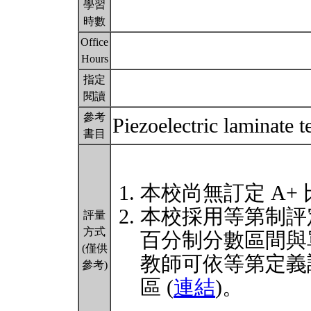
學習
時數
Office
Hours
指定
閱讀
參考
Piezoelectric laminate 
書目
本校尚無訂定 A+
本校採用等第制評
評量
方式
百分制分數區間與
(僅供
教師可依等第定義
參考)
區 (
連結
)。