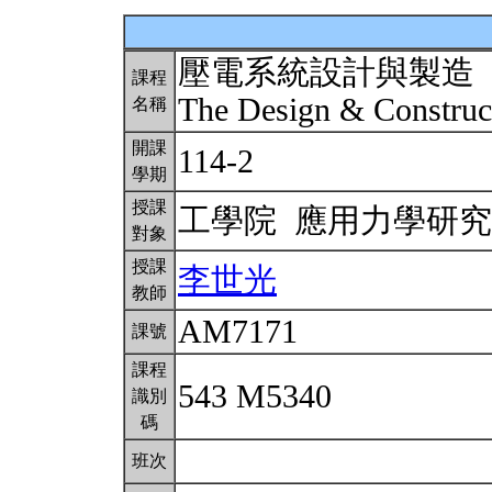
壓電系統設計與製造
課程
The Design & Construct
名稱
開課
114-2
學期
授課
工學院 應用力學研
對象
授課
李世光
教師
AM7171
課號
課程
543 M5340
識別
碼
班次