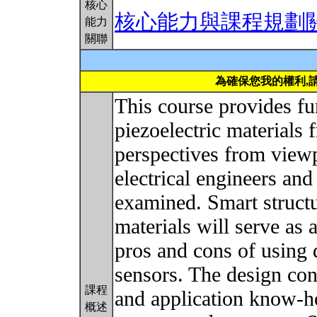
核心
核心能力與課程規劃
能力
關聯
為確保您我的權利,
This course provides f
piezoelectric materials 
perspectives from viewp
electrical engineers and
examined. Smart structu
materials will serve as 
pros and cons of using 
sensors. The design con
課程
and application know-h
概述