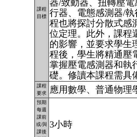
器/致動器、扭轉壓電
課程
行器、電態感測器/
目標
程也將探討分散式感
位定理。此外，課程
的影響，並要求學生
程後，學生將精通壓
掌握壓電感測器和執
礎。修讀本課程需具
課程
應用數學、普通物理
要求
預期
每週
課前
3小時
或/與
課後