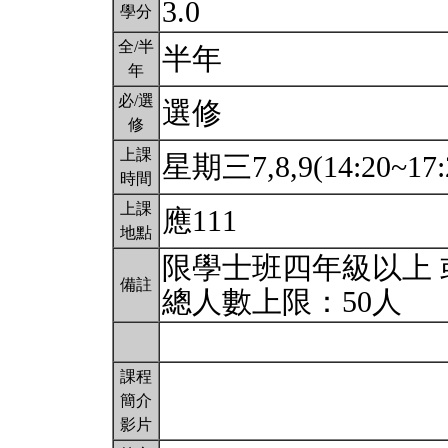
3.0
學分
全/半
半年
年
必/選
選修
修
上課
星期三7,8,9(14:20~17:
時間
上課
應111
地點
限學士班四年級以上 
備註
總人數上限：50人
課程
簡介
影片