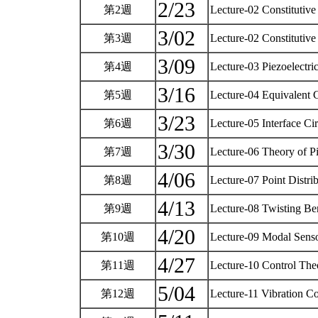
2/23
第2週
Lecture-02 Constitutive
3/02
第3週
Lecture-02 Constitutive
3/09
第4週
Lecture-03 Piezoelectri
3/16
第5週
Lecture-04 Equivalent C
3/23
第6週
Lecture-05 Interface Cir
3/30
第7週
Lecture-06 Theory of P
4/06
第8週
Lecture-07 Point Distri
4/13
第9週
Lecture-08 Twisting Be
4/20
第10週
Lecture-09 Modal Senso
4/27
第11週
Lecture-10 Control Theo
5/04
第12週
Lecture-11 Vibration C