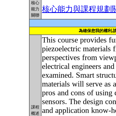
核心
核心能力與課程規劃
能力
關聯
為確保您我的權利,
This course provides f
piezoelectric materials 
perspectives from viewp
electrical engineers and
examined. Smart structu
materials will serve as 
pros and cons of using 
sensors. The design con
課程
and application know-h
概述