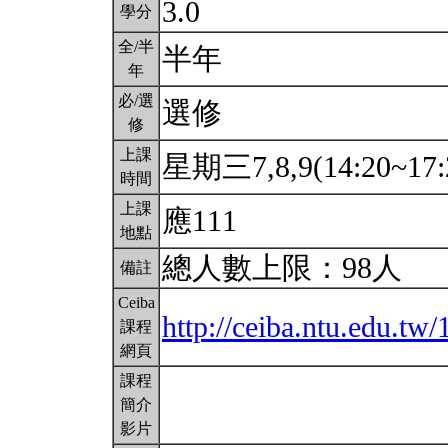
3.0
學分
全/半
半年
年
必/選
選修
修
上課
星期三7,8,9(14:20~17:
時間
上課
應111
地點
總人數上限：98人
備註
Ceiba
http://ceiba.ntu.edu.
課程
網頁
課程
簡介
影片