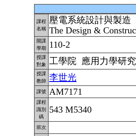
壓電系統設計與製造
課程
The Design & Construct
名稱
開課
110-2
學期
授課
工學院 應用力學研
對象
授課
李世光
教師
AM7171
課號
課程
543 M5340
識別
碼
班次