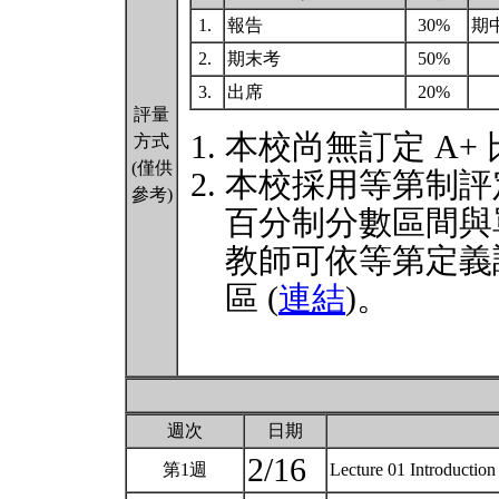
1.
報告
30%
期
2.
期末考
50%
3.
出席
20%
評量
本校尚無訂定 A+
方式
(僅供
本校採用等第制評
參考)
百分制分數區間與
教師可依等第定義
區 (
連結
)。
週次
日期
2/16
第1週
Lecture 01 Introduction 