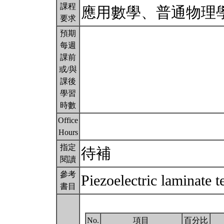
課程
應用數學、普通物理
要求
預期
每週
課前
或/與
課後
學習
時數
Office
Hours
指定
待補
閱讀
參考
Piezoelectric laminate 
書目
No.
項目
百分比